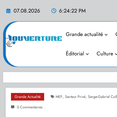
Aller
au
07.08.2026
6:24:24 PM
contenu
Grande actualité
Éditorial
Culture
,
,
Grande Actualité
MEF
Secteur Privé
Serge-Gabriel Coll
0 Commentaires