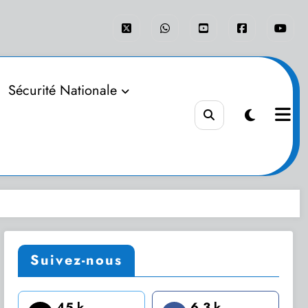
Sécurité Nationale
Suivez-nous
45 k
6.3 k