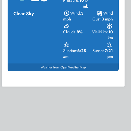
Pressure:
1017
mb
Clear Sky
Wind:
3
Wind
mph
Gust:
3 mph
Clouds:
8%
Visibility:
10
km
Sunrise:
6:28
Sunset:
7:21
am
pm
Weather from OpenWeatherMap