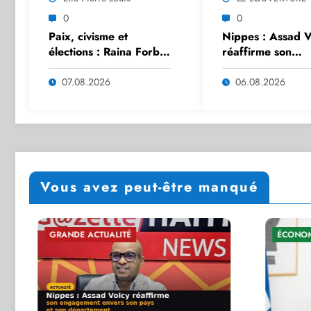
0
0
Paix, civisme et
Nippes : Assad V
élections : Raina Forbin
réaffirme son
engage les leaders
engagement enve
religieux du Grand
pays et son
07.08.2026
06.08.2026
Nord dans une
département
nouvelle dynamique de
dialogue
Vous avez peut-être manqué
ÉCONOMIE PUBLIQUE