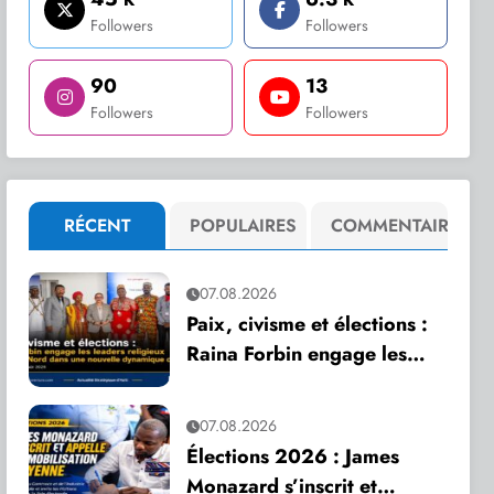
Followers
Followers
90
13
Followers
Followers
RÉCENT
POPULAIRES
COMMENTAIRE
07.08.2026
Paix, civisme et élections :
Raina Forbin engage les
leaders religieux du Grand
Nord dans une nouvelle
07.08.2026
dynamique de dialogue
Élections 2026 : James
Monazard s’inscrit et