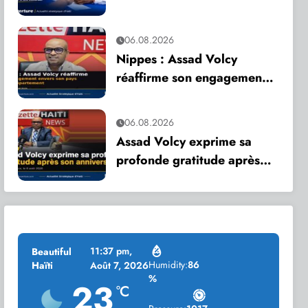
appelle à une mobilisation
citoyenne
06.08.2026
Nippes : Assad Volcy
réaffirme son engagement
envers son pays et son
département
06.08.2026
Assad Volcy exprime sa
profonde gratitude après
son anniversaire
11:37 pm,
Beautiful
Humidity:
86
Haïti
Août 7, 2026
%
23
°C