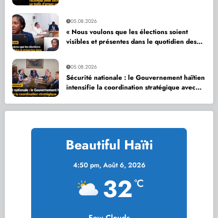
vers Haïti
05.08.2026
« Nous voulons que les élections soient
visibles et présentes dans le quotidien des
citoyens », affirme Dr Sandra Paulemon
05.08.2026
Sécurité nationale : le Gouvernement haïtien
intensifie la coordination stratégique avec
ses partenaires internationaux
Beautiful Haïti
4:50 pm,
Août 6, 2026
32
°C
Few Clouds