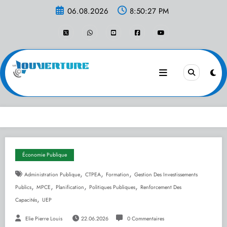
Aller
06.08.2026
8:50:27 PM
au
contenu
Économie Publique
,
,
,
Administration Publique
CTPEA
Formation
Gestion Des Investissements
,
,
,
,
Publics
MPCE
Planification
Politiques Publiques
Renforcement Des
,
Capacités
UEP
Elie Pierre Louis
22.06.2026
0 Commentaires