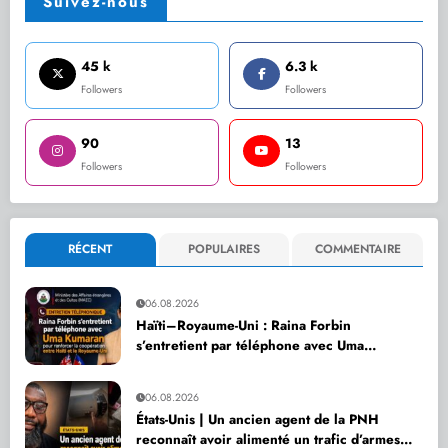
Suivez-nous
45 k
6.3 k
Followers
Followers
90
13
Followers
Followers
RÉCENT
POPULAIRES
COMMENTAIRE
06.08.2026
Haïti–Royaume-Uni : Raina Forbin
s’entretient par téléphone avec Uma
Kumaran pour renforcer la coopération
06.08.2026
États-Unis | Un ancien agent de la PNH
reconnaît avoir alimenté un trafic d’armes