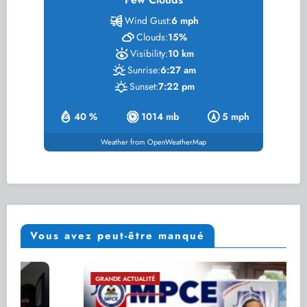
Wind Gust:
6 mph
Clouds:
15%
Visibility:
10 km
Sunrise:
6:27 am
Sunset:
7:22 pm
40 %
1014 mb
5 mph
Weather from OpenWeatherMap
Vous avez peut-être manqué
GRANDE ACTUALITÉ