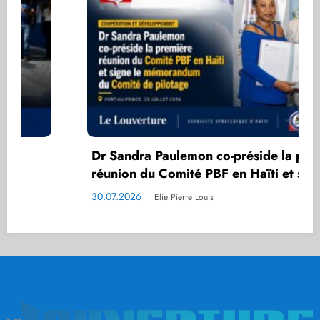
Dr Sandra Paulemon co-préside la première
réunion du Comité PBF en Haïti et signe le
mémorandum du Comité de pilotage
30.07.2026
Elie Pierre Louis