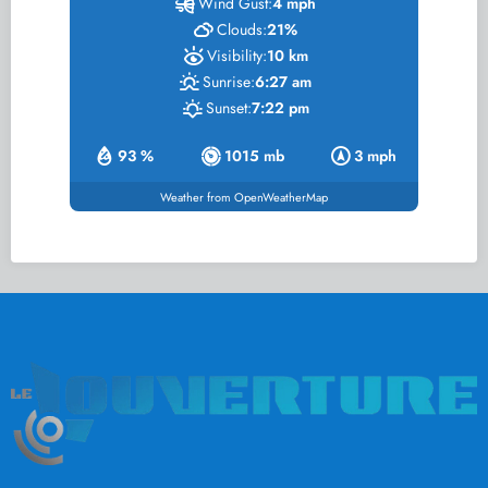
Wind Gust:
4 mph
Clouds:
21%
Visibility:
10 km
Sunrise:
6:27 am
Sunset:
7:22 pm
93 %
1015 mb
3 mph
Weather from OpenWeatherMap