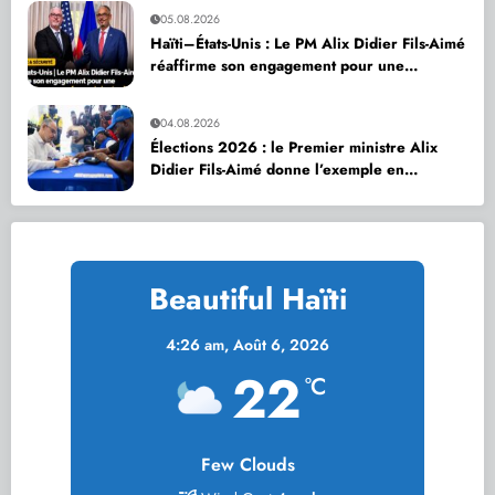
05.08.2026
Haïti–États-Unis : Le PM Alix Didier Fils-Aimé
réaffirme son engagement pour une
coopération accrue en faveur de la sécurité
nationale
04.08.2026
Élections 2026 : le Premier ministre Alix
Didier Fils-Aimé donne l’exemple en
s’inscrivant sur le Registre électoral
Beautiful Haïti
4:26 am,
Août 6, 2026
22
°C
Few Clouds