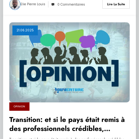
Elie Pierre Louis
Lire La Suite
0 Commentaires
21.06.2025
OPINION
Transition: et si le pays était remis à
des professionnels crédibles,
expérimentés dans la gestion des