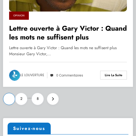
OPINION
Lettre ouverte à Gary Victor : Quand
les mots ne suffisent plus
Lettre ouverte à Gary Victor : Quand les mots ne suffisent plus
Monsieur Gary Victor,…
LE LOUVERTURE
Lire La Suite
0 Commentaires
Pagination
…
1
2
8
des
publications
Suivez-nous