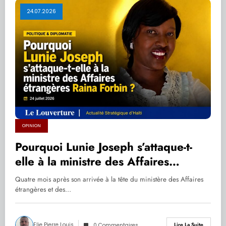
24.07.2026
OPINION
Pourquoi Lunie Joseph s’attaque-t-
elle à la ministre des Affaires
étrangères Raina Forbin ?
Quatre mois après son arrivée à la tête du ministère des Affaires
étrangères et des…
Elie Pierre Louis
Lire La Suite
0 Commentaires