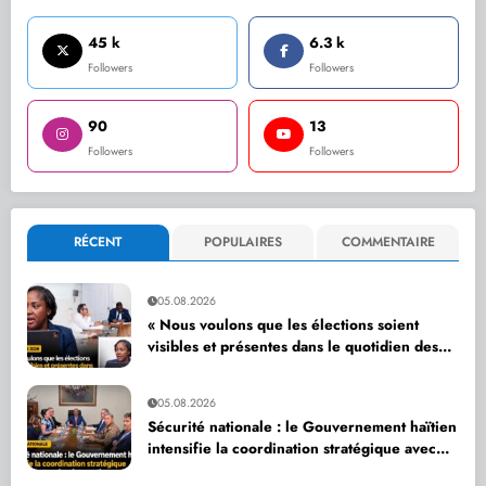
45 k
6.3 k
Followers
Followers
90
13
Followers
Followers
RÉCENT
POPULAIRES
COMMENTAIRE
05.08.2026
« Nous voulons que les élections soient
visibles et présentes dans le quotidien des
citoyens », affirme Dr Sandra Paulemon
05.08.2026
Sécurité nationale : le Gouvernement haïtien
intensifie la coordination stratégique avec
ses partenaires internationaux