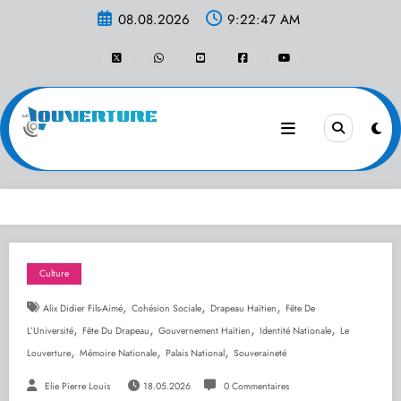
Aller
08.08.2026
9:22:47 AM
au
contenu
Culture
,
,
,
Alix Didier Fils-Aimé
Cohésion Sociale
Drapeau Haïtien
Fête De
,
,
,
,
L’Université
Fête Du Drapeau
Gouvernement Haïtien
Identité Nationale
Le
,
,
,
Louverture
Mémoire Nationale
Palais National
Souveraineté
Elie Pierre Louis
18.05.2026
0 Commentaires