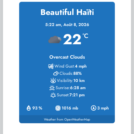
Beautiful Haïti
5:22 am,
Août 8, 2026
22
°C
Overcast Clouds
Wind Gust:
4 mph
Clouds:
88%
Visibility:
10 km
Sunrise:
6:28 am
Sunset:
7:21 pm
93 %
1016 mb
3 mph
Weather from OpenWeatherMap