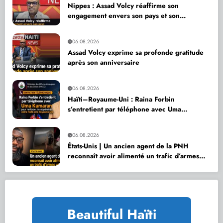
Nippes : Assad Volcy réaffirme son
engagement envers son pays et son
département
06.08.2026
Assad Volcy exprime sa profonde gratitude
après son anniversaire
06.08.2026
Haïti–Royaume-Uni : Raina Forbin
s’entretient par téléphone avec Uma
Kumaran pour renforcer la coopération
06.08.2026
États-Unis | Un ancien agent de la PNH
reconnaît avoir alimenté un trafic d’armes
vers Haïti
Beautiful Haïti