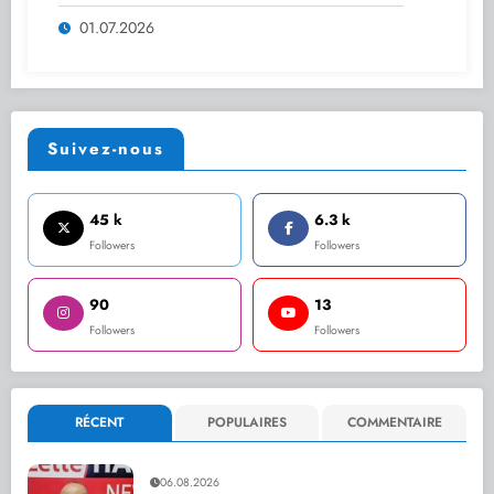
pour les huitièmes de finale
01.07.2026
Suivez-nous
45 k
6.3 k
Followers
Followers
90
13
Followers
Followers
RÉCENT
POPULAIRES
COMMENTAIRE
06.08.2026