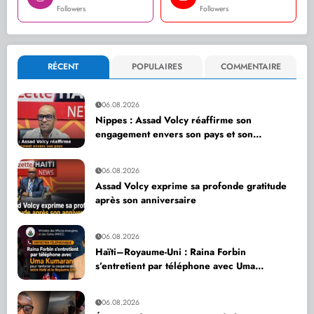
Followers
Followers
RÉCENT
POPULAIRES
COMMENTAIRE
06.08.2026
Nippes : Assad Volcy réaffirme son
engagement envers son pays et son
département
06.08.2026
Assad Volcy exprime sa profonde gratitude
après son anniversaire
06.08.2026
Haïti–Royaume-Uni : Raina Forbin
s’entretient par téléphone avec Uma
Kumaran pour renforcer la coopération
06.08.2026