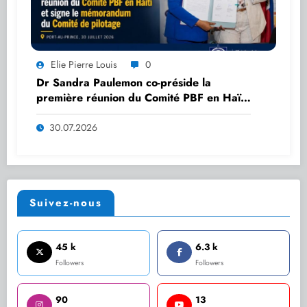
Elie Pierre Louis
0
Dr Sandra Paulemon co-préside la
première réunion du Comité PBF en Haïti
et signe le mémorandum du Comité de
pilotage
30.07.2026
Suivez-nous
45 k
6.3 k
Followers
Followers
90
13