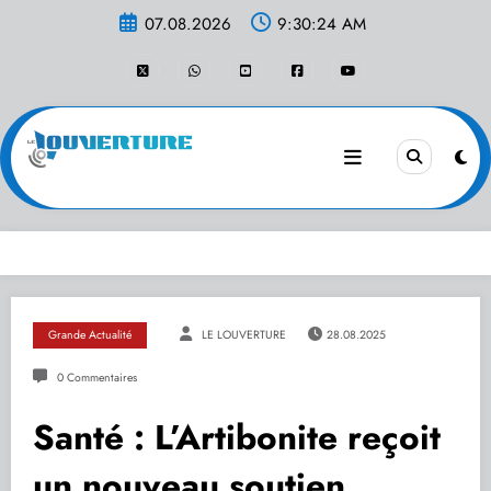
Aller
07.08.2026
9:30:24 AM
au
contenu
Grande Actualité
LE LOUVERTURE
28.08.2025
0 Commentaires
Santé : L’Artibonite reçoit
un nouveau soutien