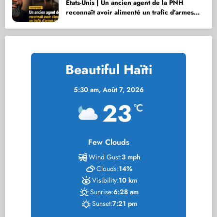
États-Unis | Un ancien agent de la PNH
reconnaît avoir alimenté un trafic d’armes
vers Haïti
Beautiful Haïti
5:30 am,
Août 7, 2026
23
°C
Few Clouds
Wind Gust:
3 mph
Clouds:
14%
Visibility:
10 km
Sunrise:
6:28 am
Sunset:
7:21 pm