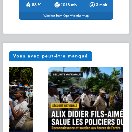
88 %
1018 mb
3 mph
Weather from OpenWeatherMap
Vous avez peut-être manqué
SÉCURITÉ NATIONALE