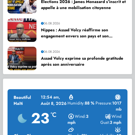
Élections 2026 : James Monazard s’inscrit et
appelle à une mobilisation citoyenne
06.08.2026
Nippes : Assad Volcy réaffirme son
engagement envers son pays et son
département
06.08.2026
Assad Volcy exprime sa profonde gratitude
après son anniversaire
12:54 am,
Beautiful
Humidity:
88 %
Pressure:
1017
Haïti
Août 8, 2026
mb
23
°C
Wind:
3
Wind
mph
Gust:
3 mph