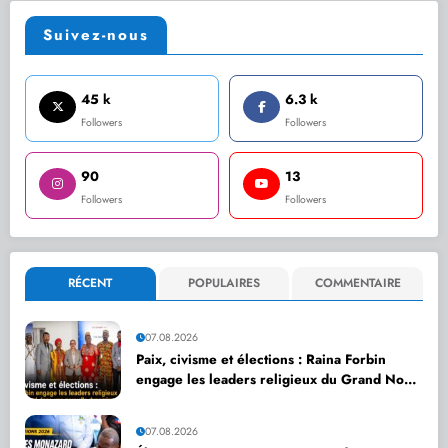
Suivez-nous
45 k
6.3 k
Followers
Followers
90
13
Followers
Followers
RÉCENT
POPULAIRES
COMMENTAIRE
07.08.2026
Paix, civisme et élections : Raina Forbin
engage les leaders religieux du Grand Nord
dans une nouvelle dynamique de dialogue
07.08.2026