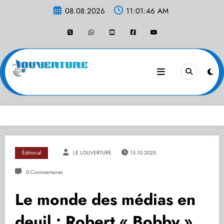
Aller
08.08.2026
11:01:47 AM
au
contenu
Éditorial
LE LOUVERTURE
15.10.2025
0 Commentaires
Le monde des médias en
deuil : Robert « Bobby »