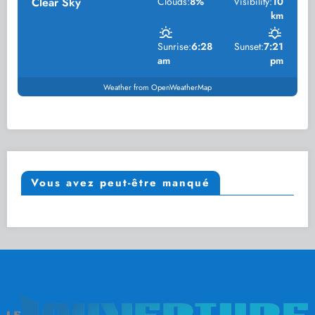
Clear Sky
Clouds:
8%
Visibility:
10
km
Sunrise:
6:28
Sunset:
7:21
am
pm
Weather from OpenWeatherMap
Vous avez peut-être manqué