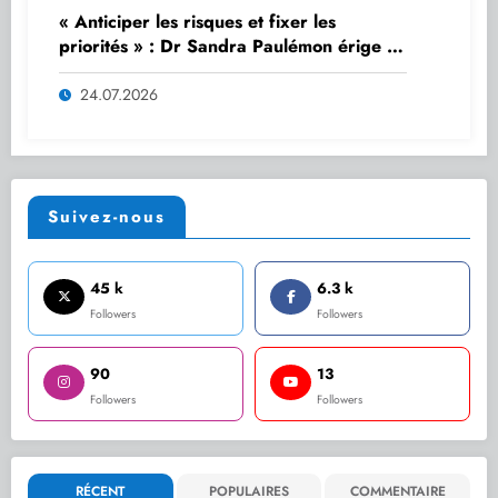
« Anticiper les risques et fixer les
priorités » : Dr Sandra Paulémon érige la
planification en outil stratégique de
gouvernance
24.07.2026
Suivez-nous
45 k
6.3 k
Followers
Followers
90
13
Followers
Followers
RÉCENT
POPULAIRES
COMMENTAIRE