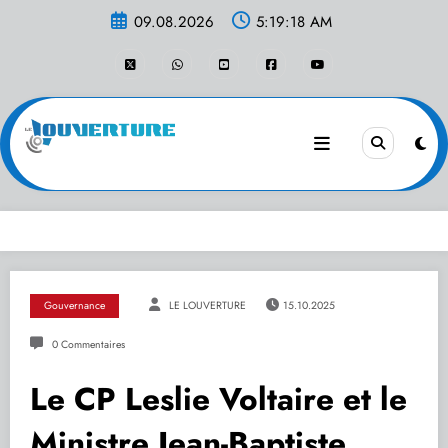
Aller
09.08.2026
5:19:19 AM
au
contenu
Gouvernance
LE LOUVERTURE
15.10.2025
0 Commentaires
Le CP Leslie Voltaire et le
Ministre Jean-Baptiste