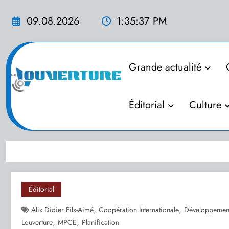
Aller
au
09.08.2026
1:35:38 PM
contenu
Grande actualité
Éditorial
Culture
Éditorial
,
,
Alix Didier Fils-Aimé
Coopération Internationale
Développement
,
,
Louverture
MPCE
Planification