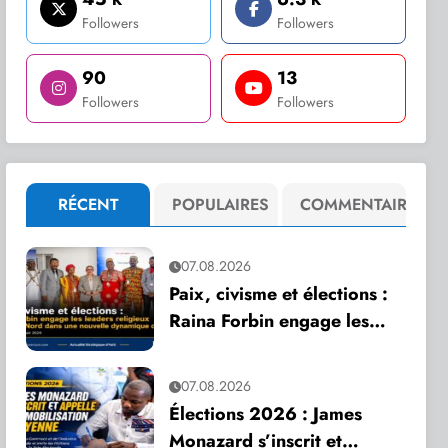
Followers
Followers
90
13
Followers
Followers
RÉCENT
POPULAIRES
COMMENTAIRE
07.08.2026
Paix, civisme et élections :
Raina Forbin engage les
leaders religieux du Grand
Nord dans une nouvelle
07.08.2026
dynamique de dialogue
Élections 2026 : James
Monazard s’inscrit et