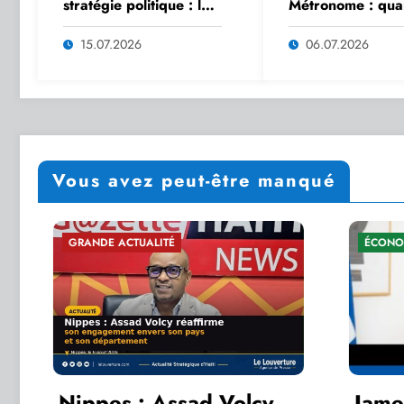
stratégie politique : le
Métronome : qua
dangereux pari de
journalisme cède 
Jean-Charles Moïse
place au militant
15.07.2026
06.07.2026
Vous avez peut-être manqué
ÉCONOMIE PUBLIQUE
ad Volcy
James Monazard