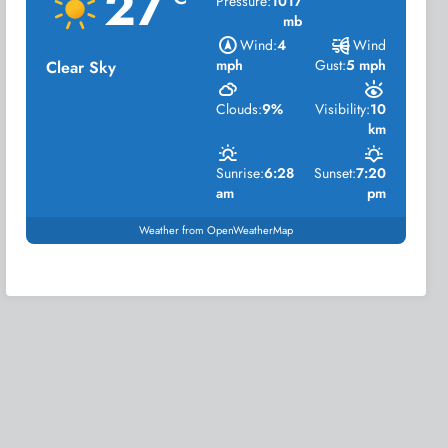
27
Pressure:
1017
mb
Wind:
4
Wind
mph
Gust:
5 mph
Clear Sky
Clouds:
9%
Visibility:
10
km
Sunrise:
6:28
Sunset:
7:20
am
pm
Weather from OpenWeatherMap