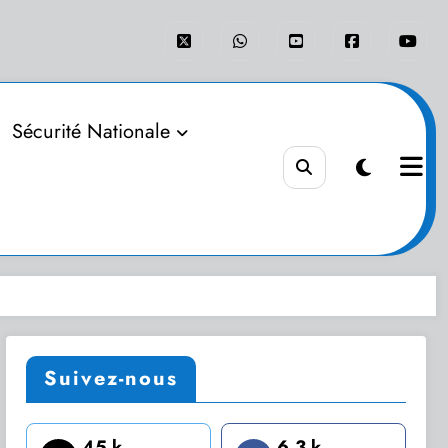
Sécurité Nationale
Suivez-nous
45 k
6.3 k