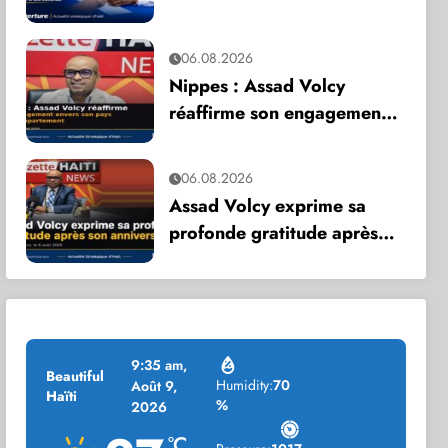
appelle à une mobilisation
citoyenne
06.08.2026
Nippes : Assad Volcy
réaffirme son engagement
envers son pays et son
département
06.08.2026
Assad Volcy exprime sa
profonde gratitude après
son anniversaire
9:35 am,
Beautiful
Humidity:
70
Août 9,
Haïti
%
2026
°C