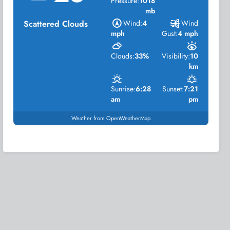
Pressure:
1018
mb
Scattered Clouds
Wind:
4
Wind
mph
Gust:
4 mph
Clouds:
33%
Visibility:
10
km
Sunrise:
6:28
Sunset:
7:21
am
pm
Weather from OpenWeatherMap