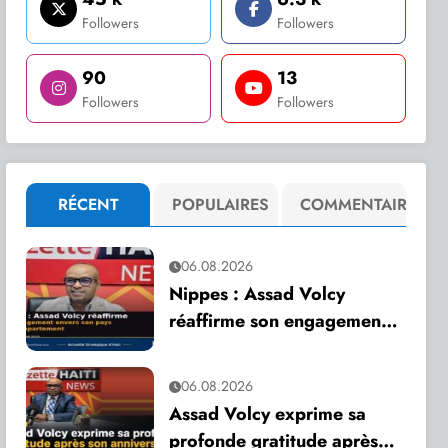
Followers
Followers
90
13
Followers
Followers
RÉCENT
POPULAIRES
COMMENTAIRE
06.08.2026
Nippes : Assad Volcy
réaffirme son engagement
envers son pays et son
département
06.08.2026
Assad Volcy exprime sa
profonde gratitude après