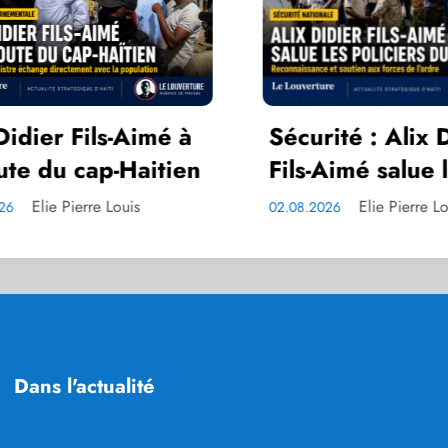
Sécurité : Alix Didier
Dr S
Fils-Aimé salue les
co-p
policiers du Nord
réun
Elie Pierre Louis
02.08.2026
30.07.2
en Ha
mém
Comi
Dans l'actualité