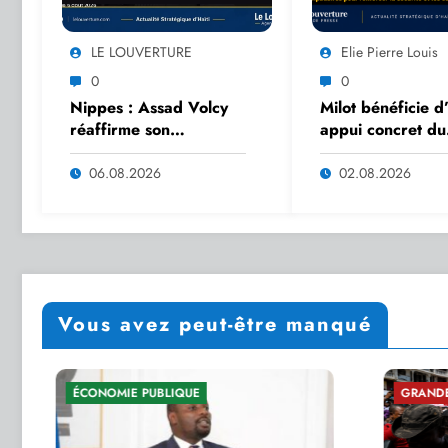
LE LOUVERTURE
Elie Pierre Louis
0
0
Nippes : Assad Volcy
Milot bénéficie d
réaffirme son
appui concret du
engagement envers son
gouvernement
pays et son
06.08.2026
02.08.2026
département
Vous avez peut-être manqué
GRANDE ACTUALITÉ