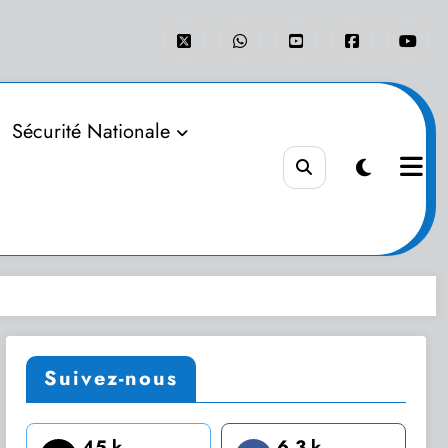
Sécurité Nationale
Suivez-nous
45 k
6.3 k