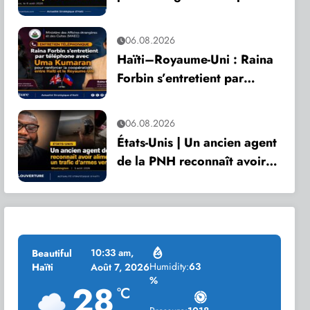
son anniversaire
06.08.2026
Haïti–Royaume-Uni : Raina
Forbin s’entretient par
téléphone avec Uma
Kumaran pour renforcer la
06.08.2026
coopération
États-Unis | Un ancien agent
de la PNH reconnaît avoir
alimenté un trafic d’armes
vers Haïti
10:33 am,
Beautiful
Humidity:
63
Haïti
Août 7, 2026
%
28
°C