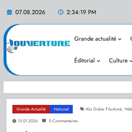
Aller
au
07.08.2026
2:34:20 PM
contenu
Grande actualité
Éditorial
Culture
,
Grande Actualité
National
Alix Didier Fils-Aimé
Hél
13.01.2026
0 Commentaires