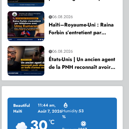
son anniversaire
06.08.2026
Haïti–Royaume-Uni : Raina
Forbin s’entretient par
téléphone avec Uma
Kumaran pour renforcer la
06.08.2026
coopération
États-Unis | Un ancien agent
de la PNH reconnaît avoir
alimenté un trafic d’armes
vers Haïti
11:44 am,
Beautiful
Humidity:
53
Haïti
Août 7, 2026
%
30
°C