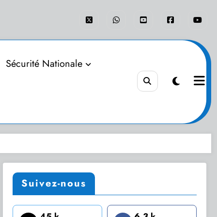
Sécurité Nationale
Suivez-nous
45 k
6.3 k