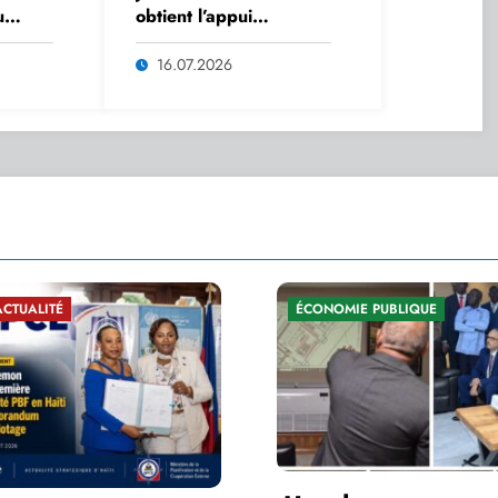
u
obtient l’appui
stratégique de l’ONUDI
 Haïti
pour accélérer la
16.07.2026
abes
relance industrielle
d’Haïti
 PUBLIQUE
ÉCONOMIE PUBLIQUE