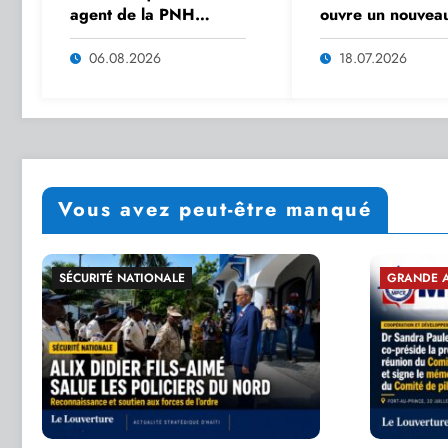
agent de la PNH
ouvre un nouvea
reconnaît avoir
chantier de
alimenté un trafic
coopération entre
06.08.2026
18.07.2026
d’armes vers Haïti
et les Émirats ar
unis
Vous avez peut-être manqué
GRANDE ACTUALITÉ
ÉCONOMIE