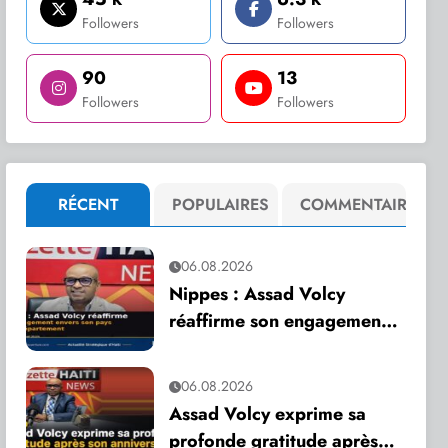
Followers
Followers
90
13
Followers
Followers
RÉCENT
POPULAIRES
COMMENTAIRE
06.08.2026
Nippes : Assad Volcy
réaffirme son engagement
envers son pays et son
département
06.08.2026
Assad Volcy exprime sa
profonde gratitude après