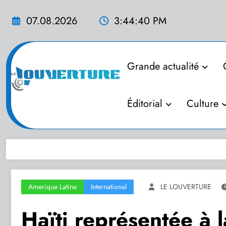
Aller
au
07.08.2026
3:44:41 PM
contenu
Grande actualité
Éditorial
Culture
Amerique Latine
International
LE LOUVERTURE
Haïti représentée à 