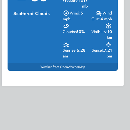
Pressure:
1017
mb
Scattered Clouds
Wind:
5
Wind
mph
Gust:
4 mph
Clouds:
50%
Visibility:
10
km
Sunrise:
6:28
Sunset:
7:21
am
pm
Weather from OpenWeatherMap