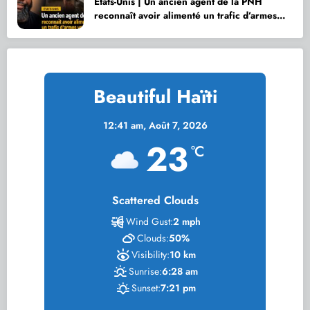
États-Unis | Un ancien agent de la PNH
reconnaît avoir alimenté un trafic d’armes
vers Haïti
Beautiful Haïti
12:41 am,
Août 7, 2026
23
°C
Scattered Clouds
Wind Gust:
2 mph
Clouds:
50%
Visibility:
10 km
Sunrise:
6:28 am
Sunset:
7:21 pm