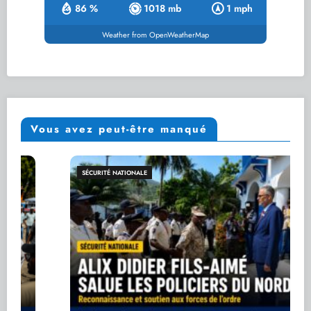
86 %
1018 mb
1 mph
Weather from OpenWeatherMap
Vous avez peut-être manqué
SÉCURITÉ NATIONALE