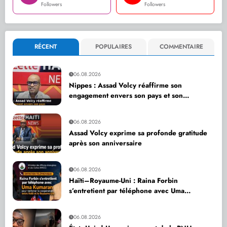
Followers
Followers
RÉCENT
POPULAIRES
COMMENTAIRE
06.08.2026
Nippes : Assad Volcy réaffirme son
engagement envers son pays et son
département
06.08.2026
Assad Volcy exprime sa profonde gratitude
après son anniversaire
06.08.2026
Haïti–Royaume-Uni : Raina Forbin
s’entretient par téléphone avec Uma
Kumaran pour renforcer la coopération
06.08.2026