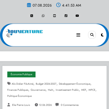
Aller
07.08.2026
4:41:53 AM
au
contenu
Économie Publique
,
,
,
Alix Didier Fils-Aimé
Budget 2026-2027
Développement Économique
,
,
,
,
,
,
Finances Publiques
Gouvernance
Haïti
Investissement Public
MEF
MPCE
Politique Économique
Elie Pierre Louis
12.06.2026
0 Commentaires