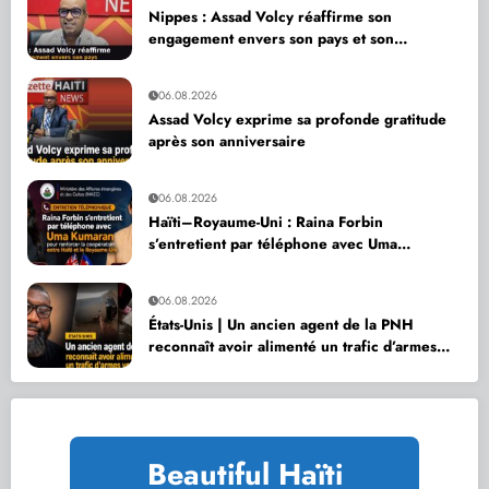
Nippes : Assad Volcy réaffirme son
engagement envers son pays et son
département
06.08.2026
Assad Volcy exprime sa profonde gratitude
après son anniversaire
06.08.2026
Haïti–Royaume-Uni : Raina Forbin
s’entretient par téléphone avec Uma
Kumaran pour renforcer la coopération
06.08.2026
États-Unis | Un ancien agent de la PNH
reconnaît avoir alimenté un trafic d’armes
vers Haïti
Beautiful Haïti