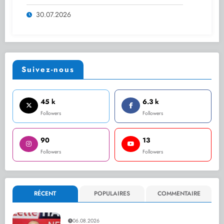
et signe le mémorandum du Comité de
pilotage
30.07.2026
Suivez-nous
45 k
6.3 k
Followers
Followers
90
13
Followers
Followers
RÉCENT
POPULAIRES
COMMENTAIRE
06.08.2026