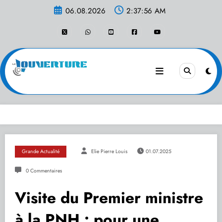
Aller
06.08.2026
2:37:56 AM
au
contenu
Grande Actualité
Elie Pierre Louis
01.07.2025
0 Commentaires
Visite du Premier ministre
à la PNH : pour une