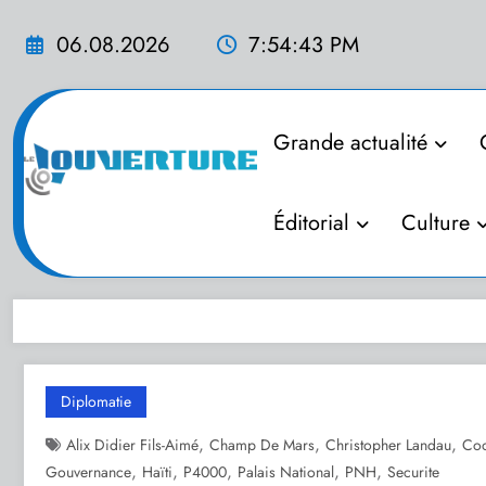
Aller
au
06.08.2026
7:54:45 PM
contenu
Grande actualité
Éditorial
Culture
Diplomatie
,
,
,
Alix Didier Fils-Aimé
Champ De Mars
Christopher Landau
Coo
,
,
,
,
,
Gouvernance
Haïti
P4000
Palais National
PNH
Securite