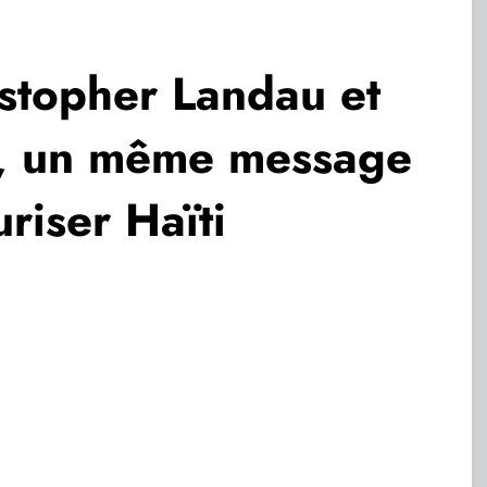
ristopher Landau et
mé, un même message
riser Haïti