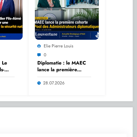
Elie Pierre Louis
0
: Le
Diplomatie : le MAEC
s-
lance la première
on
cohorte du Pool des
r une
Administrateurs
28.07.2026
ue en
diplomatiques
rité