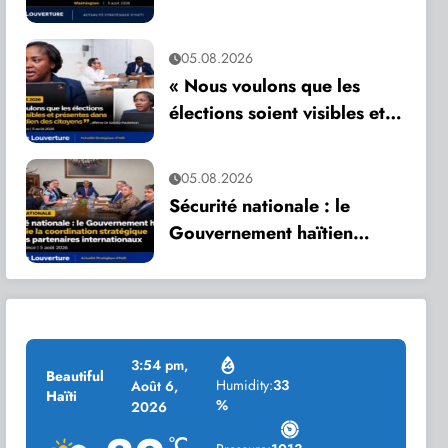
alimenté un trafic d’armes
vers Haïti
05.08.2026
« Nous voulons que les
élections soient visibles et
présentes dans le quotidien
des citoyens », affirme Dr
05.08.2026
Sandra Paulemon
Sécurité nationale : le
Gouvernement haïtien
intensifie la coordination
stratégique avec ses
partenaires internationaux
3:54 pm,
Beautiful
Humidity:
33
Août 6,
Haïti
%
2026
°C