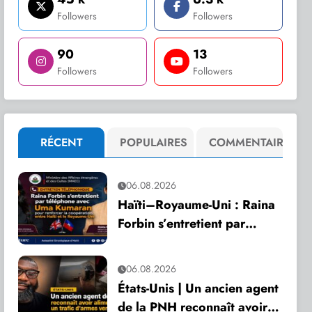
Followers
Followers
90
13
Followers
Followers
RÉCENT
POPULAIRES
COMMENTAIRE
06.08.2026
Haïti–Royaume-Uni : Raina
Forbin s’entretient par
téléphone avec Uma
Kumaran pour renforcer la
06.08.2026
coopération
États-Unis | Un ancien agent
de la PNH reconnaît avoir