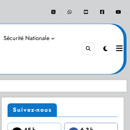
Sécurité Nationale
Suivez-nous
45 k
6.3 k