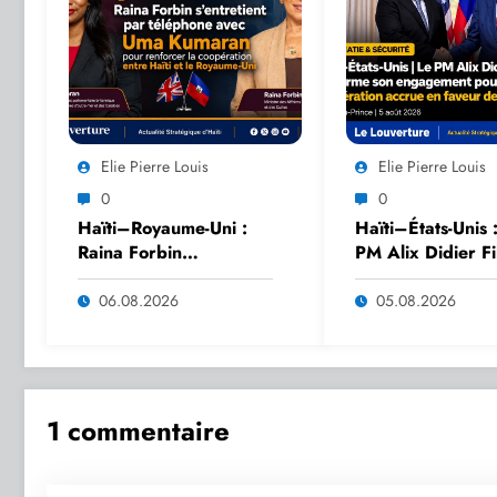
Elie Pierre Louis
Elie Pierre Louis
0
0
Haïti–Royaume-Uni :
Haïti–États-Unis 
Raina Forbin
PM Alix Didier Fil
s’entretient par
Aimé réaffirme s
téléphone avec Uma
engagement pou
06.08.2026
05.08.2026
Kumaran pour
coopération accr
renforcer la
faveur de la sécu
coopération
nationale
1 commentaire