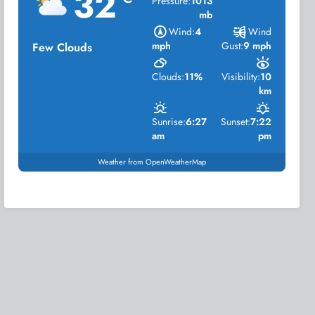
32
Pressure:
1013
mb
Wind:
4
Wind
mph
Gust:
9 mph
Few Clouds
Clouds:
11%
Visibility:
10
km
Sunrise:
6:27
Sunset:
7:22
am
pm
Weather from OpenWeatherMap