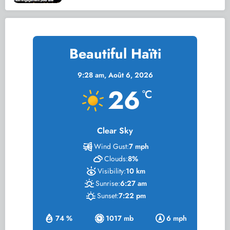
coopération accrue en faveur de la sécurité
nationale
Beautiful Haïti
9:28 am,
Août 6, 2026
26
°C
Clear Sky
Wind Gust:
7 mph
Clouds:
8%
Visibility:
10 km
Sunrise:
6:27 am
Sunset:
7:22 pm
74 %
1017 mb
6 mph