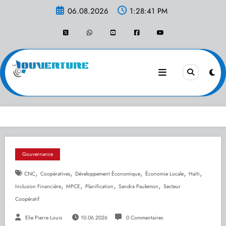
Aller
06.08.2026
1:28:41 PM
au
contenu
Gouvernance
,
,
,
,
,
CNC
Coopératives
Développement Économique
Économie Locale
Haïti
,
,
,
,
Inclusion Financière
MPCE
Planification
Sandra Paulemon
Secteur
Coopératif
Elie Pierre Louis
10.06.2026
0 Commentaires