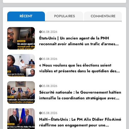
RÉCENT
POPULAIRES
COMMENTAIRE
06.08.2026
États-Unis | Un ancien agent de la PNH
reconnaît avoir alimenté un trafic d’armes
vers Haïti
05.08.2026
« Nous voulons que les élections soient
visibles et présentes dans le quotidien des
citoyens », affirme Dr Sandra Paulemon
05.08.2026
Sécurité nationale : le Gouvernement haïtien
intensifie la coordination stratégique avec
ses partenaires internationaux
05.08.2026
Haïti–États-Unis : Le PM Alix Didier Fils-Aimé
réaffirme son engagement pour une