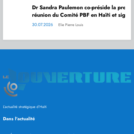
Dr Sandra Paulemon co-préside la première
réunion du Comité PBF en Haïti et signe le
mémorandum du Comité de pilotage
30.07.2026
Elie Pierre Louis
L’actualité stratégique d’Haïti
Dans l'actualité