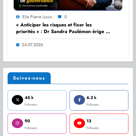
Elie Pierre Louis
0
« Anticiper les risques et fixer les
priorités » : Dr Sandra Paulémon érige la
planification en outil stratégique de
gouvernance
24.07.2026
Suivez-nous
45 k
6.3 k
Followers
Followers
90
13
Followers
Followers