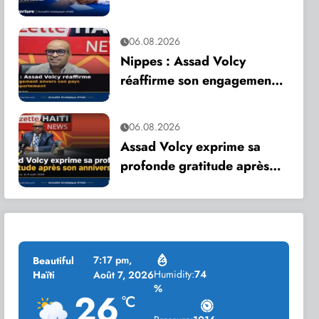
appelle à une mobilisation
citoyenne
06.08.2026
Nippes : Assad Volcy
réaffirme son engagement
envers son pays et son
département
06.08.2026
Assad Volcy exprime sa
profonde gratitude après
son anniversaire
7:17 pm,
Beautiful
Humidity:
74
Haïti
Août 7, 2026
%
26
°C