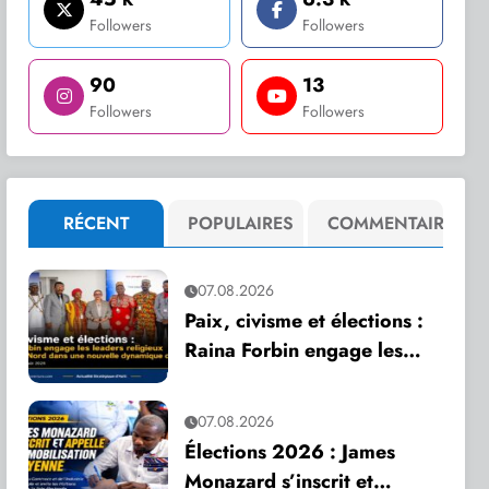
Followers
Followers
90
13
Followers
Followers
RÉCENT
POPULAIRES
COMMENTAIRE
07.08.2026
Paix, civisme et élections :
Raina Forbin engage les
leaders religieux du Grand
Nord dans une nouvelle
07.08.2026
dynamique de dialogue
Élections 2026 : James
Monazard s’inscrit et