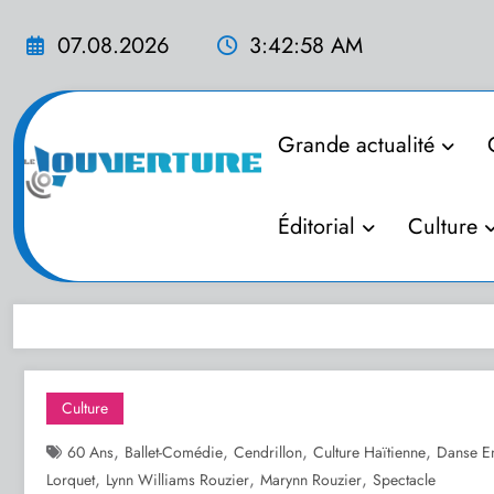
Aller
au
07.08.2026
3:42:59 AM
contenu
Grande actualité
Éditorial
Culture
Culture
,
,
,
,
60 Ans
Ballet-Comédie
Cendrillon
Culture Haïtienne
Danse En
,
,
,
Lorquet
Lynn Williams Rouzier
Marynn Rouzier
Spectacle