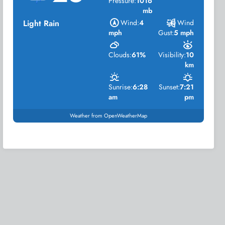
Pressure:
1016
mb
Light Rain
Wind:
4
Wind
mph
Gust:
5 mph
Clouds:
61%
Visibility:
10
km
Sunrise:
6:28
Sunset:
7:21
am
pm
Weather from OpenWeatherMap