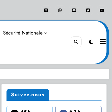
Sécurité Nationale
Suivez-nous
45 k
6.3 k