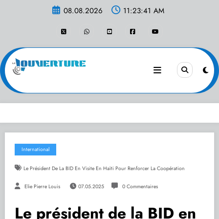
Aller
08.08.2026
11:23:41 AM
au
contenu
International
Le Président De La BID En Visite En Haïti Pour Renforcer La Coopération
Elie Pierre Louis
07.05.2025
0 Commentaires
Le président de la BID en