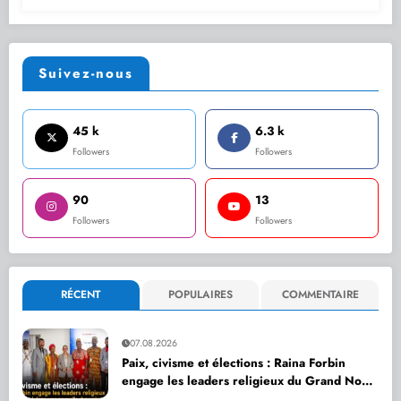
Suivez-nous
45 k
6.3 k
Followers
Followers
90
13
Followers
Followers
RÉCENT
POPULAIRES
COMMENTAIRE
07.08.2026
Paix, civisme et élections : Raina Forbin
engage les leaders religieux du Grand Nord
dans une nouvelle dynamique de dialogue