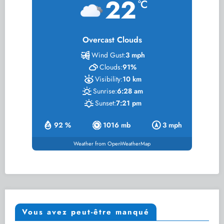
22
°C
Overcast Clouds
Wind Gust:
3 mph
Clouds:
91%
Visibility:
10 km
Sunrise:
6:28 am
Sunset:
7:21 pm
92 %
1016 mb
3 mph
Weather from OpenWeatherMap
Vous avez peut-être manqué