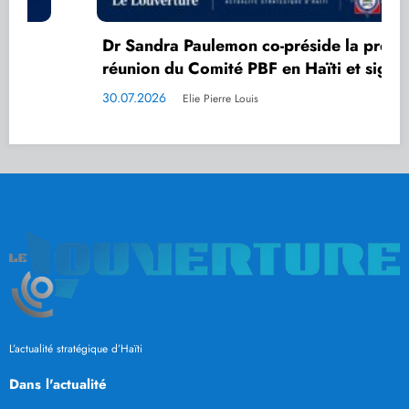
Dr Sandra Paulemon co-préside la première
réunion du Comité PBF en Haïti et signe le
mémorandum du Comité de pilotage
30.07.2026
Elie Pierre Louis
L’actualité stratégique d’Haïti
Dans l'actualité