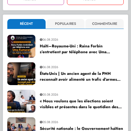
RÉCENT
POPULAIRES
COMMENTAIRE
06.08.2026
Haïti–Royaume-Uni : Raina Forbin
s’entretient par téléphone avec Uma
Kumaran pour renforcer la coopération
06.08.2026
États-Unis | Un ancien agent de la PNH
reconnaît avoir alimenté un trafic d’armes
vers Haïti
05.08.2026
« Nous voulons que les élections soient
visibles et présentes dans le quotidien des
citoyens », affirme Dr Sandra Paulemon
05.08.2026
Sécurité nationale : le Gouvernement haïtien