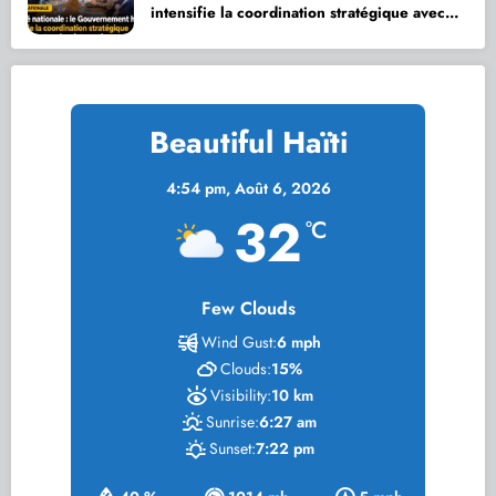
intensifie la coordination stratégique avec
ses partenaires internationaux
Beautiful Haïti
4:54 pm,
Août 6, 2026
32
°C
Few Clouds
Wind Gust:
6 mph
Clouds:
15%
Visibility:
10 km
Sunrise:
6:27 am
Sunset:
7:22 pm