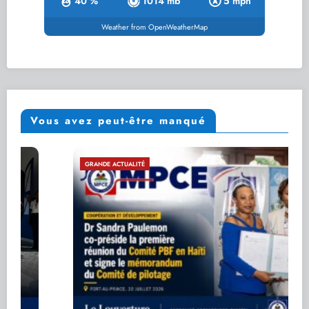
40 %
1014 mb
5 mph
Weather from OpenWeatherMap
Vous avez peut-être manqué
GRANDE ACTUALITÉ