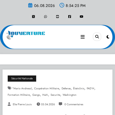
Aller
06.08.2026
8:54:25 PM
au
contenu
Sécurité Nationale
,
,
,
,
,
"Mario Andresol
Coopération Militaire
Defense
États-Unis
FAD’H
,
,
,
,
Formation Militaire
Gangs
Haïti
Securite
Washington
Elie Pierre Louis
03.04.2026
0 Commentaires