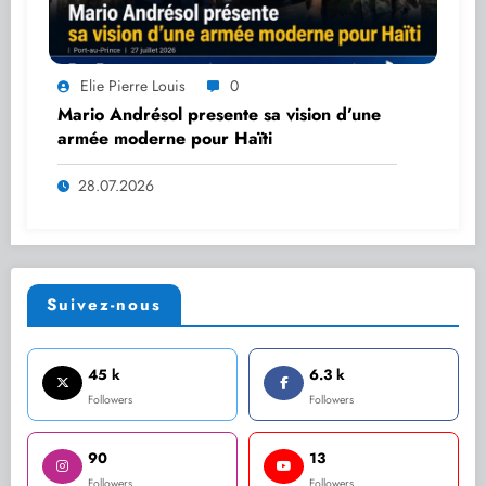
Elie Pierre Louis
0
Mario Andrésol presente sa vision d’une
armée moderne pour Haïti
28.07.2026
Suivez-nous
45 k
6.3 k
Followers
Followers
90
13
Followers
Followers