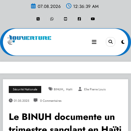
Aller
07.08.2026
12:36:39 AM
au
contenu
,
Sécurité Nationale
BINUH
Haïti
Elie Pierre Louis
01.05.2025
0 Commentaires
Le BINUH documente un
trimestre sanglant en Haïti