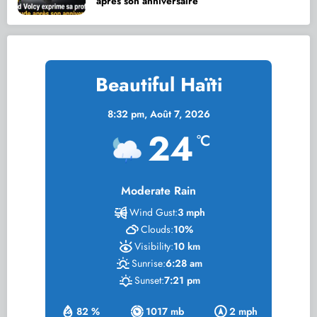
après son anniversaire
Beautiful Haïti
8:32 pm,
Août 7, 2026
24
°C
Moderate Rain
Wind Gust:
3 mph
Clouds:
10%
Visibility:
10 km
Sunrise:
6:28 am
Sunset:
7:21 pm
82 %
1017 mb
2 mph