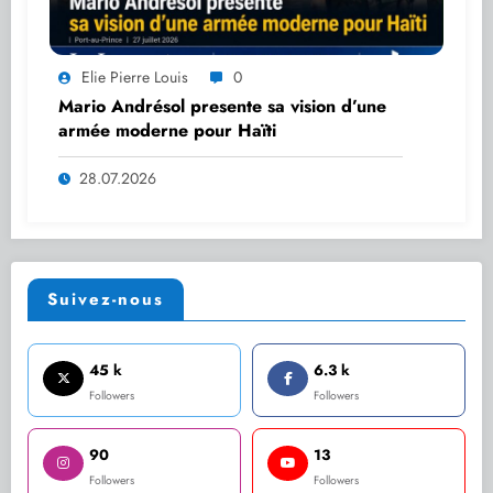
Elie Pierre Louis
0
Mario Andrésol presente sa vision d’une
armée moderne pour Haïti
28.07.2026
Suivez-nous
45 k
6.3 k
Followers
Followers
90
13
Followers
Followers