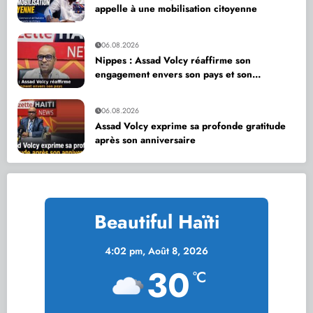
appelle à une mobilisation citoyenne
06.08.2026
Nippes : Assad Volcy réaffirme son
engagement envers son pays et son
département
06.08.2026
Assad Volcy exprime sa profonde gratitude
après son anniversaire
Beautiful Haïti
4:02 pm,
Août 8, 2026
30
°C