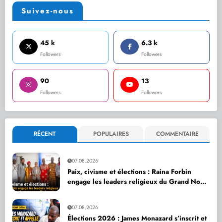
Suivez-nous
45 k
6.3 k
Followers
Followers
90
13
Followers
Followers
RÉCENT
POPULAIRES
COMMENTAIRE
07.08.2026
Paix, civisme et élections : Raina Forbin
engage les leaders religieux du Grand Nord
dans une nouvelle dynamique de dialogue
07.08.2026
Élections 2026 : James Monazard s’inscrit et