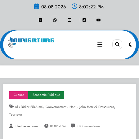
Aller
08.08.2026
8:02:22 PM
au
contenu
Culture
Économie Publique
,
,
,
,
Alix Didier Fils-Aimé
Gouvernement
Haïti
John Herrick Dessources
Tourisme
Elie Pierre Louis
10.02.2026
0 Commentaires