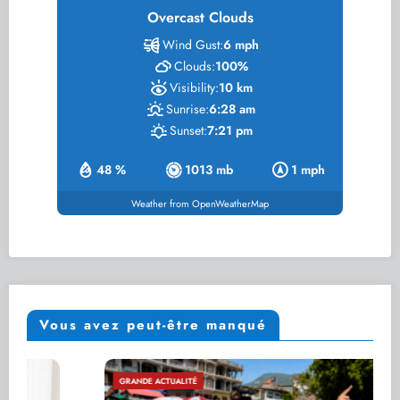
Overcast Clouds
Wind Gust:
6 mph
Clouds:
100%
Visibility:
10 km
Sunrise:
6:28 am
Sunset:
7:21 pm
48 %
1013 mb
1 mph
Weather from OpenWeatherMap
Vous avez peut-être manqué
GRANDE ACTUALITÉ