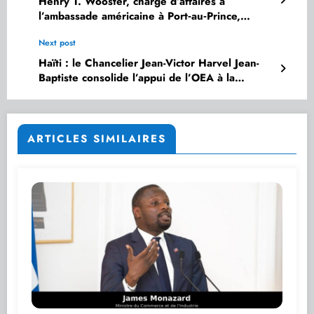
Henry T. Wooster, chargé d’affaires à
l’ambassade américaine à Port‑au‑Prince,
devant le Sénat : Washington fixe ses priorités
Next post
pour Haïti
Haïti : le Chancelier Jean-Victor Harvel Jean-
Baptiste consolide l’appui de l’OEA à la
sécurité et au processus électoral
ARTICLES SIMILAIRES