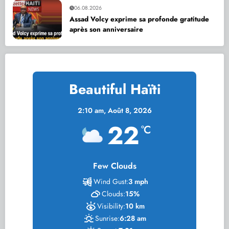
06.08.2026
Assad Volcy exprime sa profonde gratitude
après son anniversaire
Beautiful Haïti
2:10 am,
Août 8, 2026
22
°C
Few Clouds
Wind Gust:
3 mph
Clouds:
15%
Visibility:
10 km
Sunrise:
6:28 am