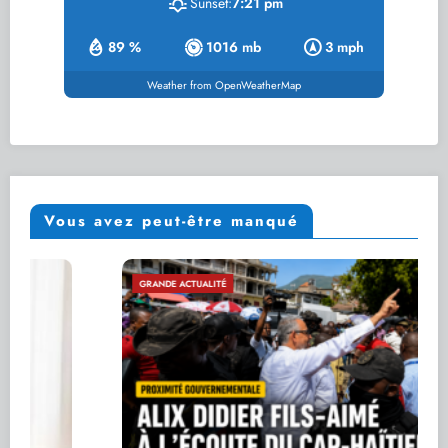
Sunset:
7:21 pm
89 %
1016 mb
3 mph
Weather from OpenWeatherMap
Vous avez peut-être manqué
GRANDE ACTUALITÉ