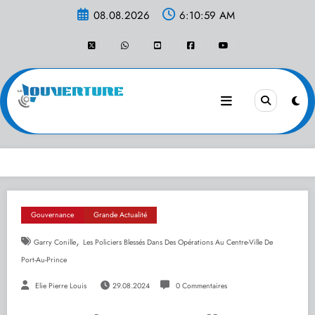
Aller
08.08.2026
6:10:59 AM
au
contenu
Gouvernance
Grande Actualité
,
Garry Conille
Les Policiers Blessés Dans Des Opérations Au Centre-Ville De
Port-Au-Prince
Elie Pierre Louis
29.08.2024
0 Commentaires