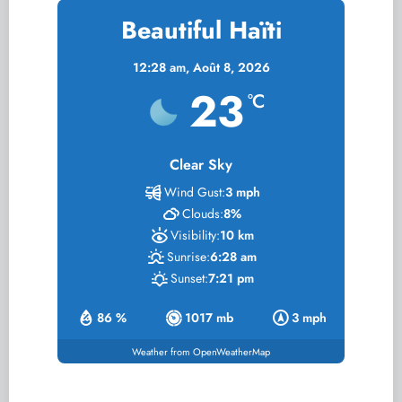
Beautiful Haïti
12:28 am,
Août 8, 2026
23
°C
Clear Sky
Wind Gust:
3 mph
Clouds:
8%
Visibility:
10 km
Sunrise:
6:28 am
Sunset:
7:21 pm
86 %
1017 mb
3 mph
Weather from OpenWeatherMap