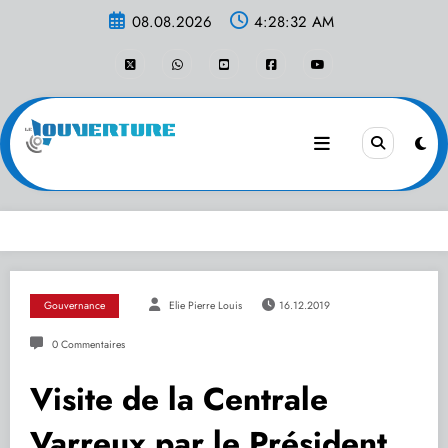
Aller
08.08.2026
4:28:32 AM
au
contenu
Gouvernance
Elie Pierre Louis
16.12.2019
0 Commentaires
Visite de la Centrale
Varreux par le Président