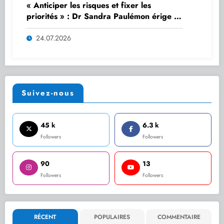
« Anticiper les risques et fixer les
priorités » : Dr Sandra Paulémon érige la
planification en outil stratégique de
gouvernance
24.07.2026
Suivez-nous
45 k
6.3 k
Followers
Followers
90
13
Followers
Followers
RÉCENT
POPULAIRES
COMMENTAIRE