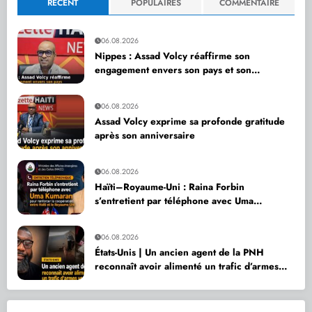
RÉCENT
POPULAIRES
COMMENTAIRE
06.08.2026
Nippes : Assad Volcy réaffirme son
engagement envers son pays et son
département
06.08.2026
Assad Volcy exprime sa profonde gratitude
après son anniversaire
06.08.2026
Haïti–Royaume-Uni : Raina Forbin
s’entretient par téléphone avec Uma
Kumaran pour renforcer la coopération
06.08.2026
États-Unis | Un ancien agent de la PNH
reconnaît avoir alimenté un trafic d’armes
vers Haïti