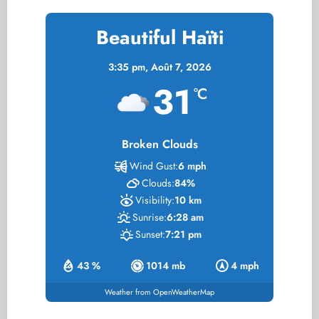
Beautiful Haïti
3:35 pm,
Août 7, 2026
31
°C
Broken Clouds
Wind Gust:
6 mph
Clouds:
84%
Visibility:
10 km
Sunrise:
6:28 am
Sunset:
7:21 pm
43 %
1014 mb
4 mph
Weather from OpenWeatherMap