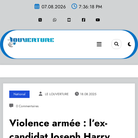
Aller
07.08.2026
7:36:18 PM
au
contenu
National
LE LOUVERTURE
18.08.2025
0 Commentaires
Violence armée : l’ex-
candidat Joseph Harry