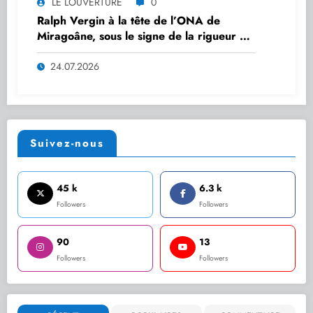
LE LOUVERTURE
0
Ralph Vergin à la tête de l’ONA de
Miragoâne, sous le signe de la rigueur et
de l’intégrité
24.07.2026
Suivez-nous
45 k
6.3 k
Followers
Followers
90
13
Followers
Followers