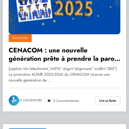
ÉDUCATION
CENACOM : une nouvelle
génération prête à prendre la parole
et à raconter Haïti autrement
[caption id="attachment_14376" align="alignnone" width="300"]
La promotion ALTAÏR 2025-2026 du CENACOM incarne une
nouvelle génération de…
LE LOUVERTURE
Lire La Suite
0 Commentaires