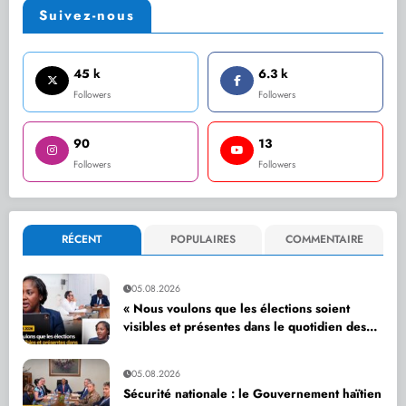
Suivez-nous
45 k
6.3 k
Followers
Followers
90
13
Followers
Followers
RÉCENT
POPULAIRES
COMMENTAIRE
05.08.2026
« Nous voulons que les élections soient
visibles et présentes dans le quotidien des
citoyens », affirme Dr Sandra Paulemon
05.08.2026
Sécurité nationale : le Gouvernement haïtien