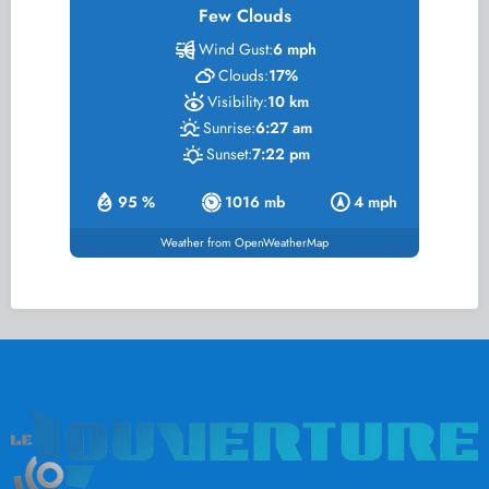
Few Clouds
Wind Gust:
6 mph
Clouds:
17%
Visibility:
10 km
Sunrise:
6:27 am
Sunset:
7:22 pm
95 %
1016 mb
4 mph
Weather from OpenWeatherMap