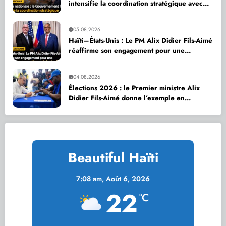
intensifie la coordination stratégique avec
ses partenaires internationaux
05.08.2026
Haïti–États-Unis : Le PM Alix Didier Fils-Aimé
réaffirme son engagement pour une
coopération accrue en faveur de la sécurité
nationale
04.08.2026
Élections 2026 : le Premier ministre Alix
Didier Fils-Aimé donne l’exemple en
s’inscrivant sur le Registre électoral
Beautiful Haïti
7:08 am,
Août 6, 2026
22
°C