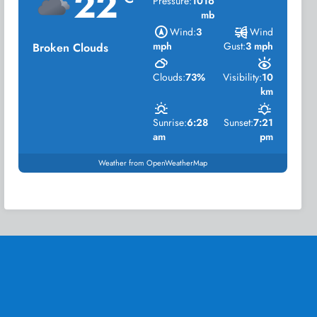
22
Pressure:
1016
mb
Wind:
3
Wind
mph
Gust:
3 mph
Broken Clouds
Clouds:
73%
Visibility:
10
km
Sunrise:
6:28
Sunset:
7:21
am
pm
Weather from OpenWeatherMap