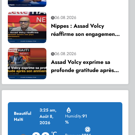
appelle à une mobilisation
citoyenne
06.08.2026
Nippes : Assad Volcy
réaffirme son engagement
envers son pays et son
département
06.08.2026
Assad Volcy exprime sa
profonde gratitude après
son anniversaire
3:25 am,
Beautiful
Humidity:
91
Août 8,
Haïti
%
2026
°C