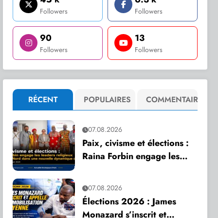
Followers
Followers
90
13
Followers
Followers
RÉCENT
POPULAIRES
COMMENTAIRE
07.08.2026
Paix, civisme et élections :
Raina Forbin engage les
leaders religieux du Grand
Nord dans une nouvelle
07.08.2026
dynamique de dialogue
Élections 2026 : James
Monazard s’inscrit et