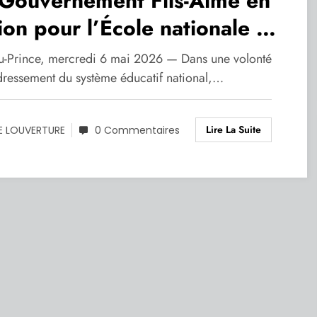
 Gouvernement Fils-Aimé en
ion pour l’École nationale de
rblanche
au-Prince, mercredi 6 mai 2026 — Dans une volonté
dressement du système éducatif national,…
Lire La Suite
E LOUVERTURE
0 Commentaires