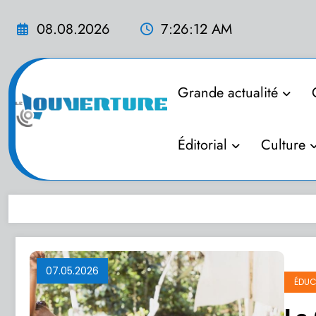
Aller
au
08.08.2026
7:26:13 AM
contenu
Grande actualité
Éditorial
Culture
07.05.2026
ÉDUC