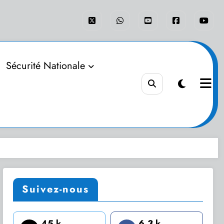
Sécurité Nationale
Suivez-nous
45 k
6.3 k