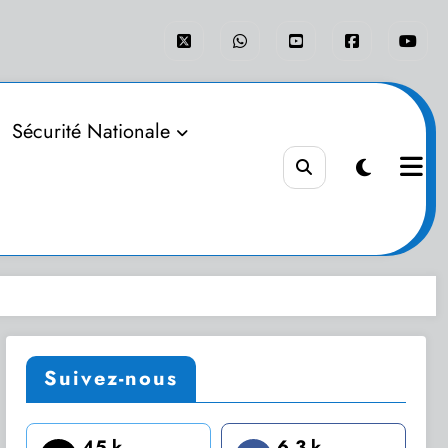
Sécurité Nationale
Suivez-nous
45 k
6.3 k