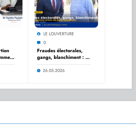
LE LOUVERTURE
0
tion
Fraudes électorales,
emmes
gangs, blanchiment : le
nt
gouvernement active
,
ses pôles spécialisés
26.05.2026
ndra