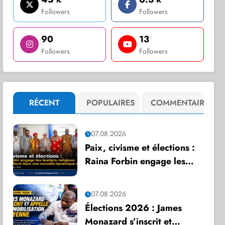
Followers
Followers
90
13
Followers
Followers
RÉCENT
POPULAIRES
COMMENTAIRE
07.08.2026
Paix, civisme et élections :
Raina Forbin engage les
leaders religieux du Grand
Nord dans une nouvelle
07.08.2026
dynamique de dialogue
Élections 2026 : James
Monazard s’inscrit et