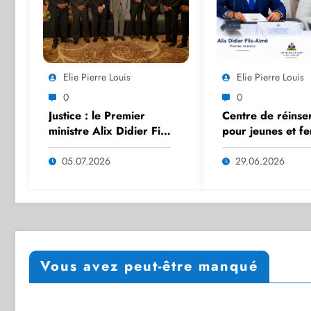
Elie Pierre Louis
Elie Pierre Louis
0
0
Justice : le Premier
Centre de réinser
ministre Alix Didier Fils-
pour jeunes et f
Aimé réaffirme son
: le Gouverneme
engagement pour l’État
accélère le projet
05.07.2026
29.06.2026
de droit
annonce Dre Sa
Paulemon
Vous avez peut-être manqué