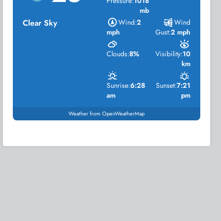
Pressure:
1018
mb
Clear Sky
Wind:
2
Wind
mph
Gust:
2 mph
Clouds:
8%
Visibility:
10
km
Sunrise:
6:28
Sunset:
7:21
am
pm
Weather from OpenWeatherMap