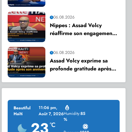
appelle à une mobilisation
citoyenne
06.08.2026
Nippes : Assad Volcy
réaffirme son engagement
envers son pays et son
département
06.08.2026
Assad Volcy exprime sa
profonde gratitude après
son anniversaire
11:06 pm,
Beautiful
Humidity:
85
Haïti
Août 7, 2026
%
23
°C