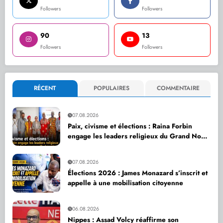
Followers
Followers
90
13
Followers
Followers
RÉCENT
POPULAIRES
COMMENTAIRE
07.08.2026
Paix, civisme et élections : Raina Forbin
engage les leaders religieux du Grand Nord
dans une nouvelle dynamique de dialogue
07.08.2026
Élections 2026 : James Monazard s’inscrit et
appelle à une mobilisation citoyenne
06.08.2026
Nippes : Assad Volcy réaffirme son