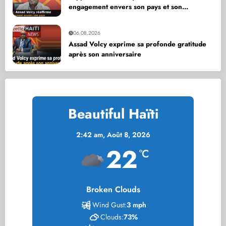
engagement envers son pays et son
département
06.08.2026
Assad Volcy exprime sa profonde gratitude
après son anniversaire
Beautiful Haïti
2:42 am,
Août 8, 2026
22
°C
Broken Clouds
Wind Gust:
3 mph
Clouds:
73%