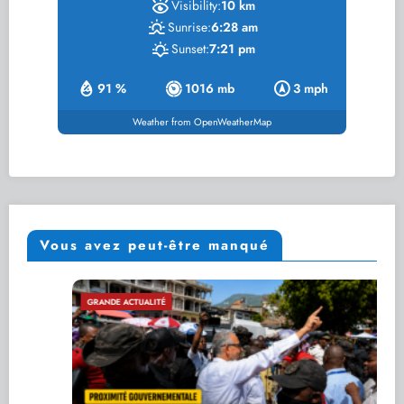
Visibility:
10 km
Sunrise:
6:28 am
Sunset:
7:21 pm
91 %
1016 mb
3 mph
Weather from OpenWeatherMap
Vous avez peut-être manqué
GRANDE ACTUALITÉ