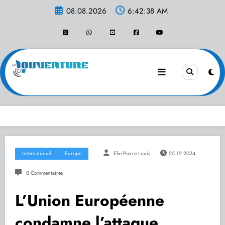
Aller
08.08.2026
6:42:38 AM
au
contenu
International
Europe
Elie Pierre Louis
25.12.2024
0 Commentaires
L’Union Européenne
condamne l’attaque