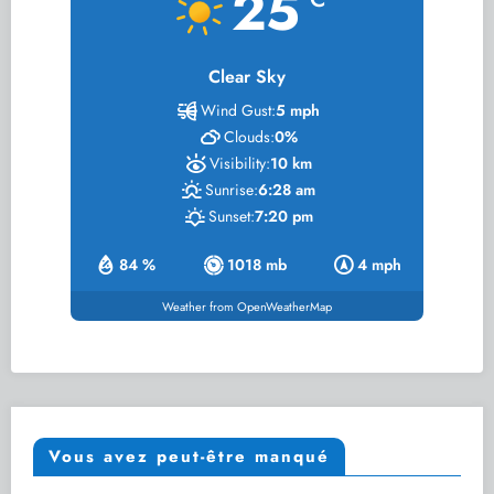
25
Clear Sky
Wind Gust:
5 mph
Clouds:
0%
Visibility:
10 km
Sunrise:
6:28 am
Sunset:
7:20 pm
84 %
1018 mb
4 mph
Weather from OpenWeatherMap
Vous avez peut-être manqué