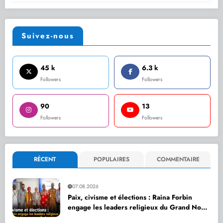
Suivez-nous
45 k
6.3 k
Followers
Followers
90
13
Followers
Followers
RÉCENT
POPULAIRES
COMMENTAIRE
07.08.2026
Paix, civisme et élections : Raina Forbin
engage les leaders religieux du Grand Nord
dans une nouvelle dynamique de dialogue