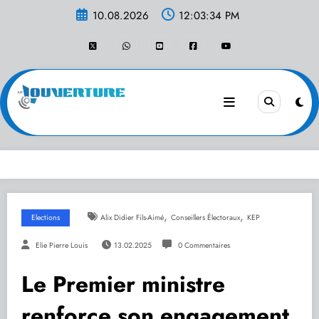
Aller
10.08.2026
12:03:34 PM
au
contenu
,
,
Elections
Alix Didier Fils-Aimé
Conseillers Électoraux
KEP
Elie Pierre Louis
13.02.2025
0 Commentaires
Le Premier ministre
renforce son engagement