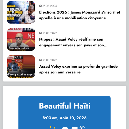
07.08.2026
Élections 2026 : James Monazard s’inscrit et
appelle à une mobilisation citoyenne
06.08.2026
Nippes : Assad Volcy réaffirme son
engagement envers son pays et son
département
06.08.2026
Assad Volcy exprime sa profonde gratitude
après son anniversaire
Beautiful Haïti
8:03 am,
Août 10, 2026
°C