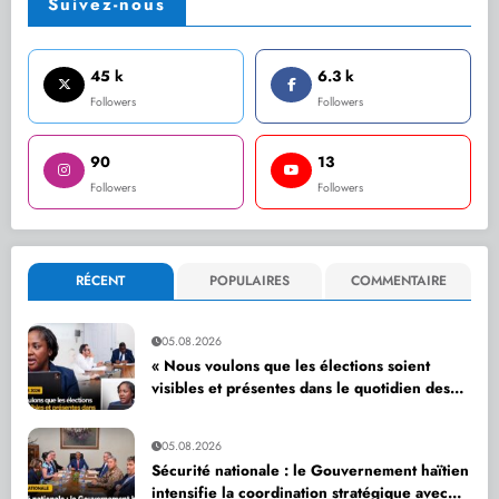
Suivez-nous
45 k
6.3 k
Followers
Followers
90
13
Followers
Followers
RÉCENT
POPULAIRES
COMMENTAIRE
05.08.2026
« Nous voulons que les élections soient
visibles et présentes dans le quotidien des
citoyens », affirme Dr Sandra Paulemon
05.08.2026
Sécurité nationale : le Gouvernement haïtien
intensifie la coordination stratégique avec