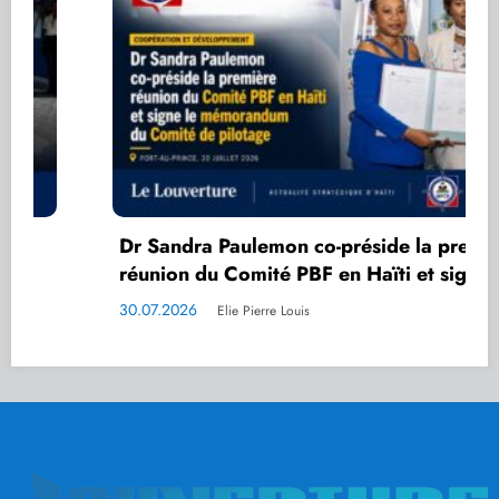
Dr Sandra Paulemon co-préside la première
réunion du Comité PBF en Haïti et signe le
mémorandum du Comité de pilotage
30.07.2026
Elie Pierre Louis