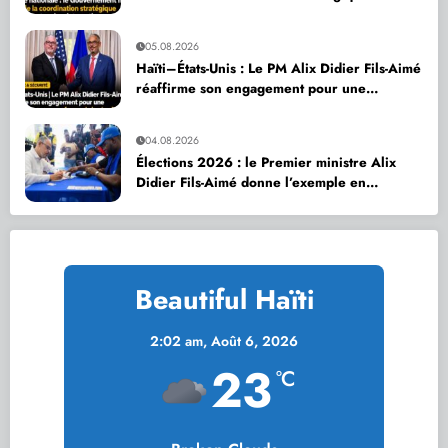
ses partenaires internationaux
05.08.2026
Haïti–États-Unis : Le PM Alix Didier Fils-Aimé
réaffirme son engagement pour une
coopération accrue en faveur de la sécurité
nationale
04.08.2026
Élections 2026 : le Premier ministre Alix
Didier Fils-Aimé donne l’exemple en
s’inscrivant sur le Registre électoral
Beautiful Haïti
2:02 am,
Août 6, 2026
23
°C