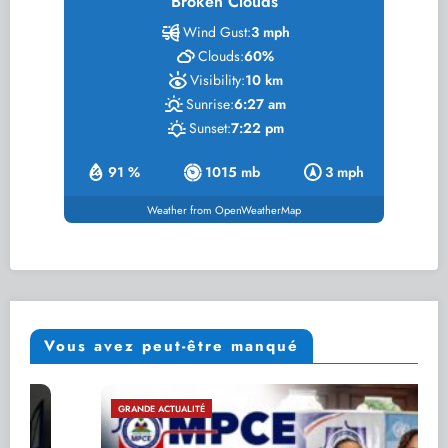
Broken Clouds
Wind Gust:
3 mph
Clouds:
60%
Visibility:
10 km
Sunrise:
6:27 am
Sunset:
7:22 pm
91 %
1015 mb
3 mph
Weather from OpenWeatherMap
Vous avez peut-être manqué
GRANDE ACTUALITÉ