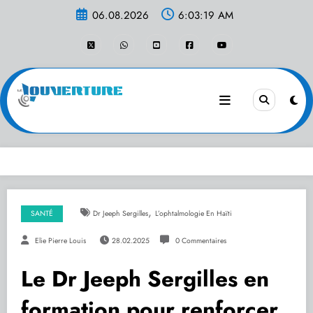
Aller
06.08.2026
6:03:19 AM
au
contenu
,
SANTÉ
Dr Jeeph Sergilles
L’ophtalmologie En Haïti
Elie Pierre Louis
28.02.2025
0 Commentaires
Le Dr Jeeph Sergilles en
formation pour renforcer