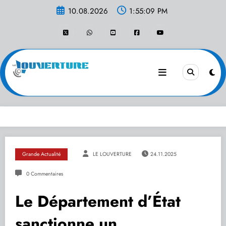
Aller
10.08.2026
1:55:09 PM
au
contenu
Grande Actualité
LE LOUVERTURE
24.11.2025
0 Commentaires
Le Département d’État
sanctionne un