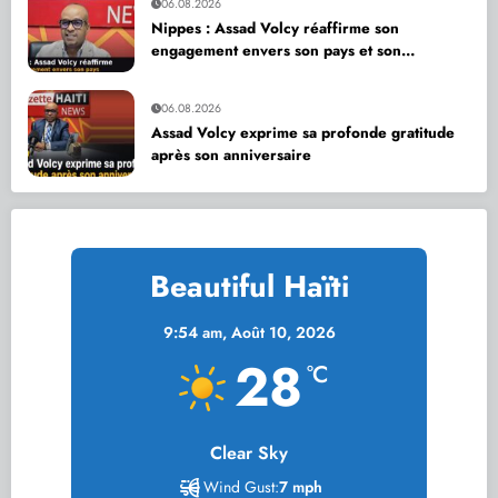
06.08.2026
Nippes : Assad Volcy réaffirme son
engagement envers son pays et son
département
06.08.2026
Assad Volcy exprime sa profonde gratitude
après son anniversaire
Beautiful Haïti
9:54 am,
Août 10, 2026
28
°C
Clear Sky
Wind Gust:
7 mph