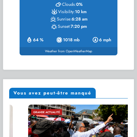
Clouds:
0%
Visibility:
10 km
Sunrise:
6:28 am
Sunset:
7:20 pm
64 %
1018 mb
6 mph
Weather from OpenWeatherMap
Vous avez peut-être manqué
GRANDE ACTUALITÉ