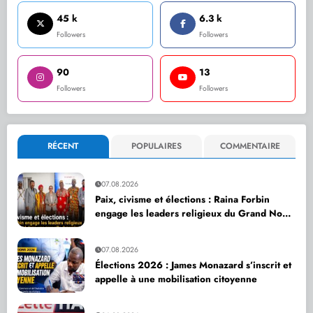
45 k
6.3 k
Followers
Followers
90
13
Followers
Followers
RÉCENT
POPULAIRES
COMMENTAIRE
07.08.2026
Paix, civisme et élections : Raina Forbin
engage les leaders religieux du Grand Nord
dans une nouvelle dynamique de dialogue
07.08.2026
Élections 2026 : James Monazard s’inscrit et
appelle à une mobilisation citoyenne