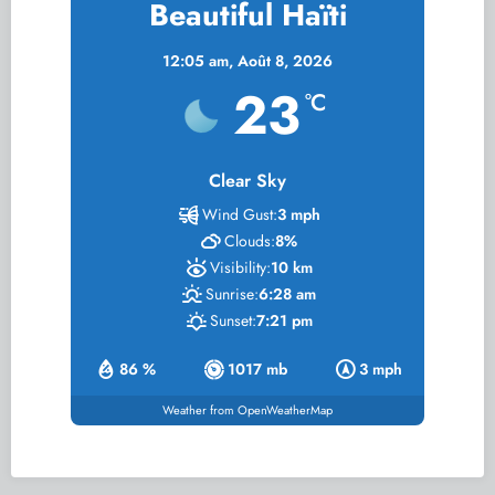
Beautiful Haïti
12:05 am,
Août 8, 2026
23
°C
Clear Sky
Wind Gust:
3 mph
Clouds:
8%
Visibility:
10 km
Sunrise:
6:28 am
Sunset:
7:21 pm
86 %
1017 mb
3 mph
Weather from OpenWeatherMap