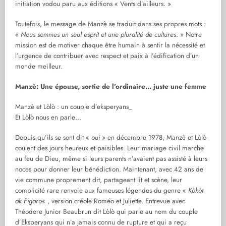
initiation vodou paru aux éditions « Vents d’ailleurs. »
Toutefois, le message de Manzè se traduit dans ses propres mots :
«
Nous sommes un seul esprit et une pluralité de cultures
. » Notre
mission est de motiver chaque être humain à sentir la nécessité et
l’urgence de contribuer avec respect et paix à l’édification d’un
monde meilleur.
Manzè: Une épouse, sortie de l’ordinaire… juste une femme
Manzè et Lòlò : un couple d’eksperyans_
Et Lòlò nous en parle…
Depuis qu’ils se sont dit «
oui
» en décembre 1978, Manzè et Lòlò
coulent des jours heureux et paisibles. Leur mariage civil marche
au feu de Dieu, même si leurs parents n’avaient pas assisté à leurs
noces pour donner leur bénédiction. Maintenant, avec 42 ans de
vie commune proprement dit, partageant lit et scène, leur
complicité rare renvoie aux fameuses légendes du genre «
Kòkòt
ak Figaro
« , version créole Roméo et Juliette. Entrevue avec
Théodore Junior Beaubrun dit Lòlò qui parle au nom du couple
d’Eksperyans qui n’a jamais connu de rupture et qui a reçu