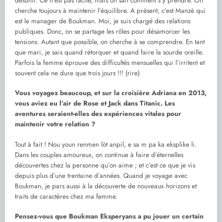
désunir. Ce n’est pas facile, mais on sait comment s’y prendre. On
cherche toujours à maintenir l’équilibre. A présent, c’est Manzè qui
est le manager de Boukman. Moi, je suis chargé des relations
publiques. Donc, on se partage les rôles pour désamorcer les
tensions. Autant que possible, on cherche à se comprendre. En tant
que mari, je sais quand rétorquer et quand faire la sourde oreille.
Parfois la femme éprouve des difficultés mensuelles qui l’irritent et
souvent cela ne dure que trois jours !!! (rire)
Vous voyagez beaucoup, et sur la croisière Adriana en 2013,
vous aviez eu l’air de Rose et Jack dans Titanic. Les
aventures seraient-elles des expériences vitales pour
maintenir votre relation ?
Tout à fait ! Nou youn renmen lòt anpil, e sa m pa ka eksplike li.
Dans les couples amoureux, on continue à faire d’éternelles
découvertes chez la personne qu’on aime ; et c’est ce que je vis
depuis plus d’une trentaine d’années. Quand je voyage avec
Boukman, je pars aussi à la découverte de nouveaux horizons et
traits de caractères chez ma femme.
Pensez-vous que Boukman Eksperyans a pu jouer un certain