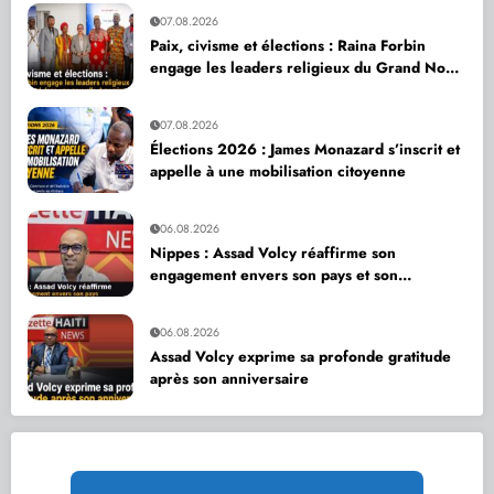
07.08.2026
Paix, civisme et élections : Raina Forbin
engage les leaders religieux du Grand Nord
dans une nouvelle dynamique de dialogue
07.08.2026
Élections 2026 : James Monazard s’inscrit et
appelle à une mobilisation citoyenne
06.08.2026
Nippes : Assad Volcy réaffirme son
engagement envers son pays et son
département
06.08.2026
Assad Volcy exprime sa profonde gratitude
après son anniversaire