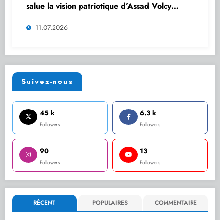
salue la vision patriotique d’Assad Volcy
en faveur de la relève
11.07.2026
Suivez-nous
45 k
6.3 k
Followers
Followers
90
13
Followers
Followers
RÉCENT
POPULAIRES
COMMENTAIRE