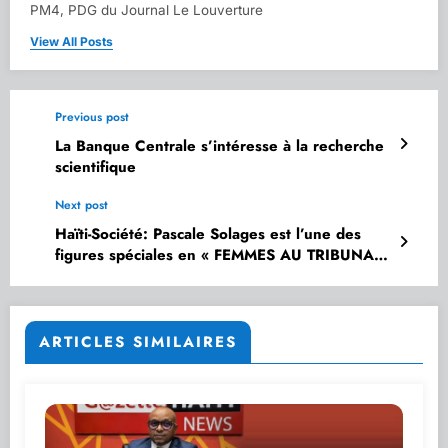
PM4, PDG du Journal Le Louverture
View All Posts
Previous post
La Banque Centrale s’intéresse à la recherche
scientifique
Next post
Haïti-Société: Pascale Solages est l’une des
figures spéciales en « FEMMES AU TRIBUNAL
DE L’HISTOIRE 2020 »
ARTICLES SIMILAIRES