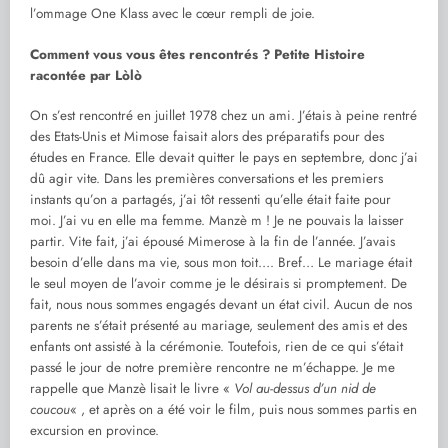
l’ommage One Klass avec le cœur rempli de joie.
Comment vous vous êtes rencontrés ? Petite Histoire
racontée par Lòlò
On s’est rencontré en juillet 1978 chez un ami. J’étais à peine rentré
des Etats-Unis et Mimose faisait alors des préparatifs pour des
études en France. Elle devait quitter le pays en septembre, donc j’ai
dû agir vite. Dans les premières conversations et les premiers
instants qu’on a partagés, j’ai tôt ressenti qu’elle était faite pour
moi. J’ai vu en elle ma femme. Manzè m ! Je ne pouvais la laisser
partir. Vite fait, j’ai épousé Mimerose à la fin de l’année. J’avais
besoin d’elle dans ma vie, sous mon toit…. Bref… Le mariage était
le seul moyen de l’avoir comme je le désirais si promptement. De
fait, nous nous sommes engagés devant un état civil. Aucun de nos
parents ne s’était présenté au mariage, seulement des amis et des
enfants ont assisté à la cérémonie. Toutefois, rien de ce qui s’était
passé le jour de notre première rencontre ne m’échappe. Je me
rappelle que Manzè lisait le livre «
Vol au-dessus d’un nid de
coucou
« , et après on a été voir le film, puis nous sommes partis en
excursion en province.