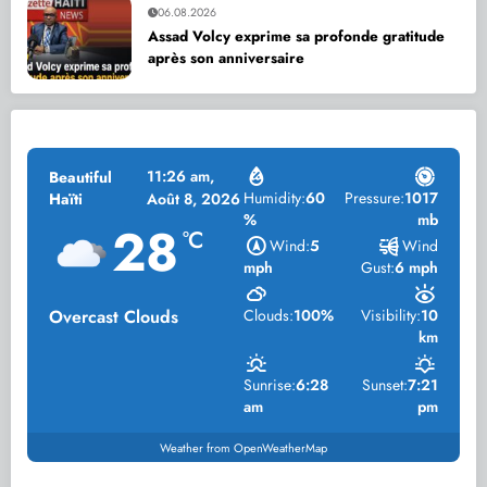
06.08.2026
Assad Volcy exprime sa profonde gratitude
après son anniversaire
11:26 am,
Beautiful
Humidity:
60
Pressure:
1017
Haïti
Août 8, 2026
%
mb
28
°C
Wind:
5
Wind
mph
Gust:
6 mph
Overcast Clouds
Clouds:
100%
Visibility:
10
km
Sunrise:
6:28
Sunset:
7:21
am
pm
Weather from OpenWeatherMap