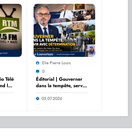
Elie Pierre Louis
0
o Télé
Éditorial | Gouverner
nd le
dans la tempête, servir
la
avec détermination
isme
05.07.2026