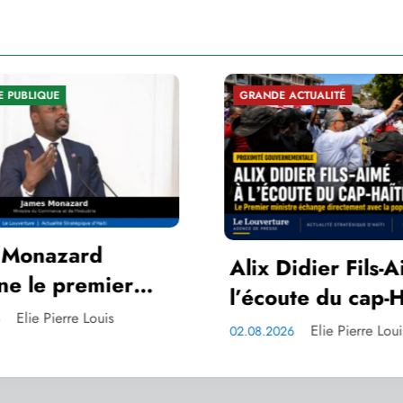
GRANDE ACTUALITÉ
SÉCURITÉ NATIONA
Alix Didier Fils-Aimé à
Sécurité : 
l’écoute du cap-Haitien
Fils-Aimé s
policiers 
Elie Pierre Louis
Elie 
02.08.2026
02.08.2026