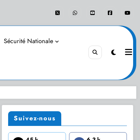
Sécurité Nationale
Suivez-nous
45 k
6.3 k