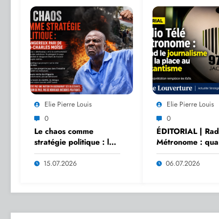
Elie Pierre Louis
Elie Pierre Louis
0
0
Le chaos comme
ÉDITORIAL | Radi
stratégie politique : le
Métronome : qua
dangereux pari de
journalisme cède 
Jean-Charles Moïse
place au militant
15.07.2026
06.07.2026