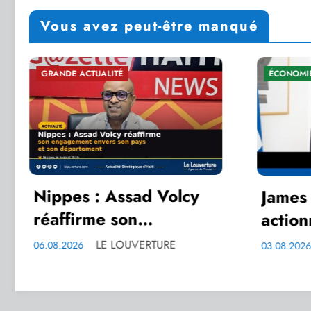
Vous avez peut-être manqué
ÉCONOMIE PUBLIQUE
lcy
James Monazard
actionne le premier
rs
incubateur
Elie Pierre Louis
03.08.2026
universitaire avec un
appel à startups