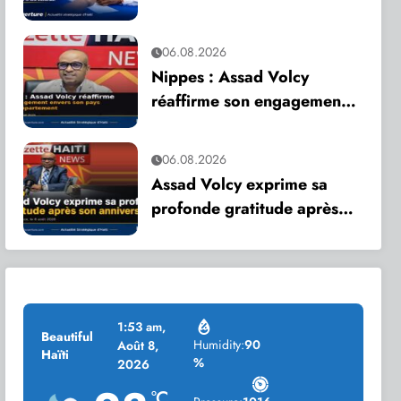
appelle à une mobilisation
citoyenne
06.08.2026
Nippes : Assad Volcy
réaffirme son engagement
envers son pays et son
département
06.08.2026
Assad Volcy exprime sa
profonde gratitude après
son anniversaire
1:53 am,
Beautiful
Humidity:
90
Août 8,
Haïti
%
2026
°C