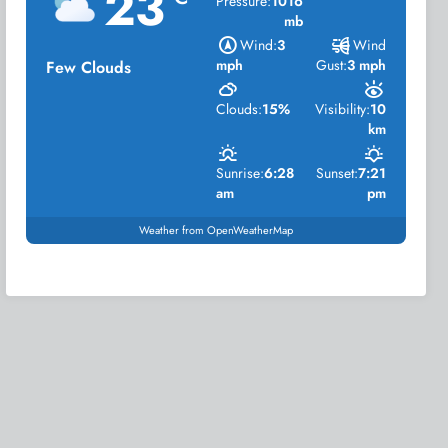
23
Pressure:
1016
mb
Wind:
3
Wind
mph
Gust:
3 mph
Few Clouds
Clouds:
15%
Visibility:
10
km
Sunrise:
6:28
Sunset:
7:21
am
pm
Weather from OpenWeatherMap