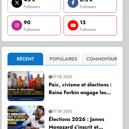
Followers
Followers
90
13
Followers
Followers
RÉCENT
POPULAIRES
COMMENTAIRE
07.08.2026
Paix, civisme et élections :
Raina Forbin engage les
leaders religieux du Grand
Nord dans une nouvelle
07.08.2026
dynamique de dialogue
Élections 2026 : James
Monazard s’inscrit et