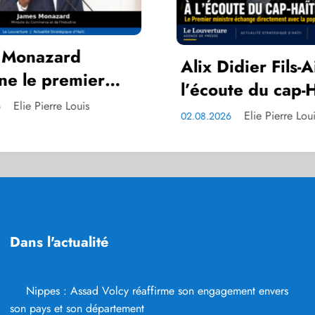
Alix Didier Fils-Aimé à
Sécurité
l’écoute du cap-Haitien
Fils-Aim
policie
Elie Pierre Louis
02.08.2026
02.08.2026
Dans l'actualité
Nippes : Assad Volcy réaffirme son engagement envers
son pays et son département