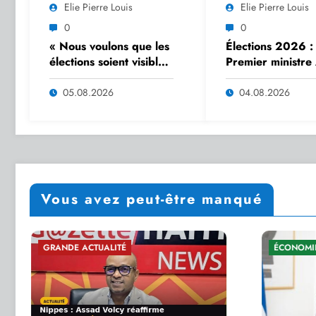
Elie Pierre Louis
Elie Pierre Louis
0
0
« Nous voulons que les
Élections 2026 : 
élections soient visibles
Premier ministre 
et présentes dans le
Didier Fils-Aimé
quotidien des citoyens
l’exemple en
05.08.2026
04.08.2026
», affirme Dr Sandra
s’inscrivant sur le
Paulemon
Registre électora
Vous avez peut-être manqué
ÉCONOMIE PUBLIQUE