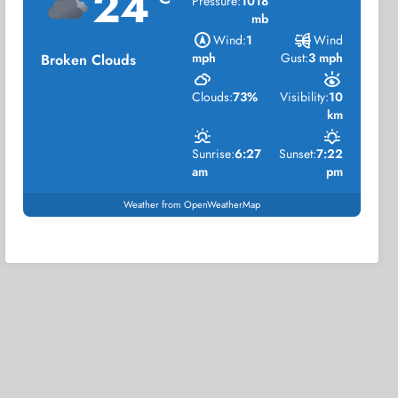
24
Pressure:
1018
mb
Wind:
1
Wind
mph
Gust:
3 mph
Broken Clouds
Clouds:
73%
Visibility:
10
km
Sunrise:
6:27
Sunset:
7:22
am
pm
Weather from OpenWeatherMap