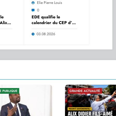
Elie Pierre Louis
0
le
EDE qualifie le
Alix
calendrier du CEP d’«
 donne
irréaliste » et écrit au
Premier ministre pour
03.08.2026
une concertation
l
urgente
GRANDE ACTUALITÉ
SÉCURITÉ N