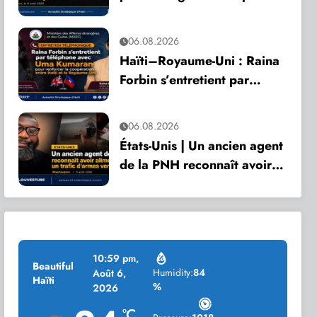
son anniversaire
06.08.2026
Haïti–Royaume-Uni : Raina
Forbin s’entretient par
téléphone avec Uma
Kumaran pour renforcer la
06.08.2026
coopération
États-Unis | Un ancien agent
de la PNH reconnaît avoir
alimenté un trafic d’armes
vers Haïti
10:59 pm,
Beautiful
Humidity:
84
Août 6,
Haïti
%
2026
°C