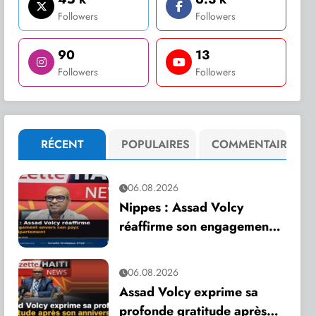
Followers
Followers
90
13
Followers
Followers
RÉCENT
POPULAIRES
COMMENTAIRE
06.08.2026
Nippes : Assad Volcy
réaffirme son engagement
envers son pays et son
département
06.08.2026
Assad Volcy exprime sa
profonde gratitude après