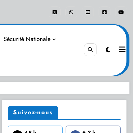
Sécurité Nationale
Suivez-nous
45 k
6.3 k