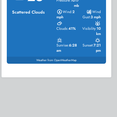
Pressure:
1017
mb
Scattered Clouds
Wind:
2
Wind
mph
Gust:
3 mph
Clouds:
41%
Visibility:
10
km
Sunrise:
6:28
Sunset:
7:21
am
pm
Weather from OpenWeatherMap