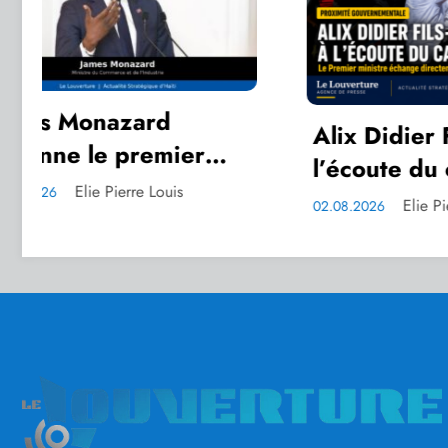
Alix Didier Fils-Aimé à
Sécuri
l’écoute du cap-Haitien
Fils-A
polic
Elie Pierre Louis
02.08.2026
02.08.202