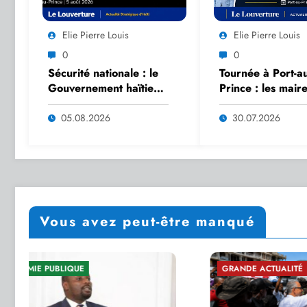
Elie Pierre Louis
Elie Pierre Louis
0
0
Sécurité nationale : le
Tournée à Port-au
Gouvernement haïtien
Prince : les mair
intensifie la
Miragoâne et Fon
coordination
des-Nègres reçu
05.08.2026
30.07.2026
stratégique avec ses
le PM Alix Didier 
partenaires
Aimé
internationaux
Vous avez peut-être manqué
GRANDE ACTUALITÉ
SÉCURITÉ