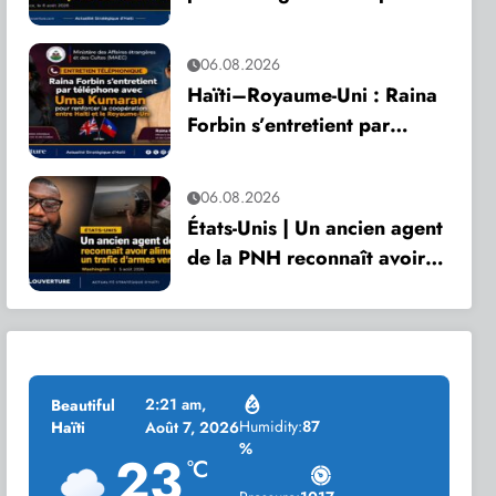
son anniversaire
06.08.2026
Haïti–Royaume-Uni : Raina
Forbin s’entretient par
téléphone avec Uma
Kumaran pour renforcer la
06.08.2026
coopération
États-Unis | Un ancien agent
de la PNH reconnaît avoir
alimenté un trafic d’armes
vers Haïti
2:21 am,
Beautiful
Humidity:
87
Haïti
Août 7, 2026
%
23
°C