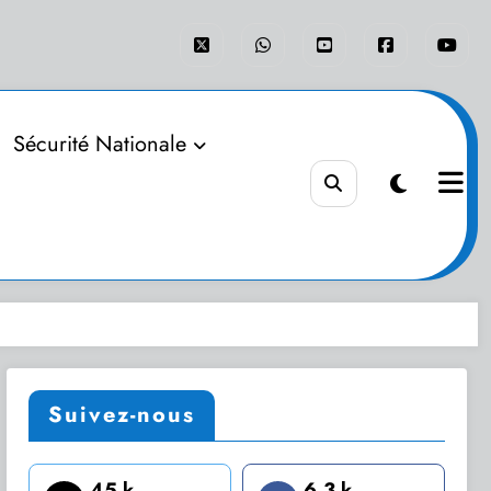
Sécurité Nationale
Suivez-nous
45 k
6.3 k