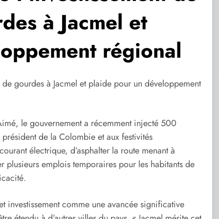
des à Jacmel et
loppement régional
ns de gourdes à Jacmel et plaide pour un développement
ls-Aimé, le gouvernement a récemment injecté 500
 président de la Colombie et aux festivités
 courant électrique, d’asphalter la route menant à
er plusieurs emplois temporaires pour les habitants de
icacité.
cet investissement comme une avancée significative
tre étendu à d’autres villes du pays. « Jacmel mérite cet