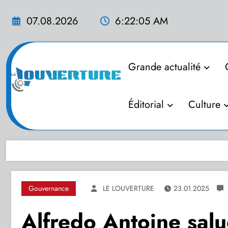
Aller
au
07.08.2026
6:22:06 AM
contenu
Grande actualité
Éditorial
Culture
Gouvernance
LE LOUVERTURE
23.01.2025
Alfredo Antoine salu