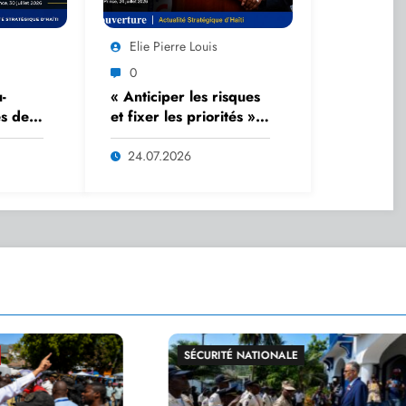
Elie Pierre Louis
0
-
« Anticiper les risques
es de
et fixer les priorités » :
ds-
Dr Sandra Paulémon
s par
érige la planification en
24.07.2026
Fils-
outil stratégique de
gouvernance
 NATIONALE
GRANDE ACTUALITÉ