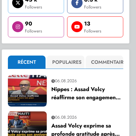
Followers
Followers
90
13
Followers
Followers
RÉCENT
POPULAIRES
COMMENTAIRE
06.08.2026
Nippes : Assad Volcy
réaffirme son engagement
envers son pays et son
département
06.08.2026
Assad Volcy exprime sa
profonde gratitude après