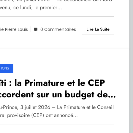
ns le Nord
evenu, ce lundi, le premier…
Lire La Suite
lie Pierre Louis
0 Commentaires
TIONS
ti : la Primature et le CEP
ccordent sur un budget de
 millions de dollars pour les
u-Prince, 3 juillet 2026 – La Primature et le Conseil
ctions
oral provisoire (CEP) ont annoncé…