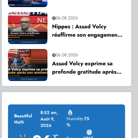
appelle à une mobilisation
citoyenne
06.08.2026
Nippes : Assad Volcy
réaffirme son engagement
envers son pays et son
département
06.08.2026
Assad Volcy exprime sa
profonde gratitude après
son anniversaire
8:52 am,
Beautiful
Humidity:
75
Août 9,
Haïti
%
2026
°C