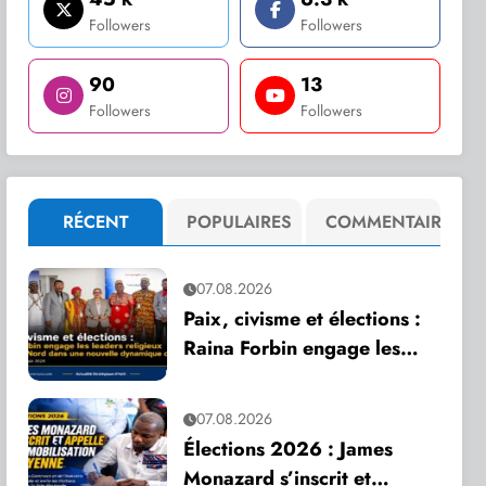
Followers
Followers
90
13
Followers
Followers
RÉCENT
POPULAIRES
COMMENTAIRE
07.08.2026
Paix, civisme et élections :
Raina Forbin engage les
leaders religieux du Grand
Nord dans une nouvelle
07.08.2026
dynamique de dialogue
Élections 2026 : James
Monazard s’inscrit et