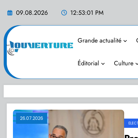
Aller
au
09.08.2026
12:53:02 PM
contenu
Grande actualité
Éditorial
Culture
26.07.2026
ELEC