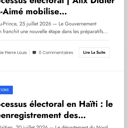
cessus électoral | Alix Didier
s-Aimé mobilise
dministration publique autour
au-Prince, 25 juillet 2026 — Le Gouvernement
Décret électoral
n franchit une nouvelle étape dans les préparatifs…
Lire La Suite
lie Pierre Louis
0 Commentaires
TIONS
cessus électoral en Haïti : le
éenregistrement des
cteurs officiellement lancé
aïtien, 20 juillet 2026 — Le département du Nord