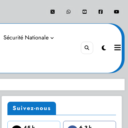
Sécurité Nationale
Suivez-nous
45 k
6.3 k