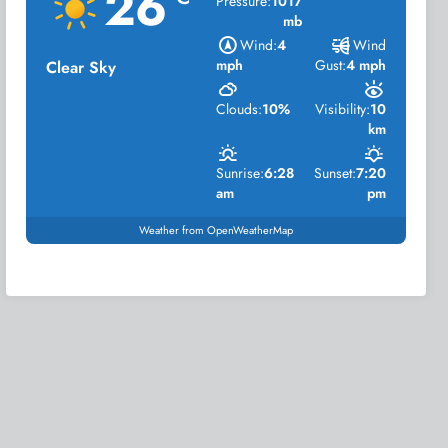
26
Pressure:
1017
mb
Wind:
4
Wind
mph
Gust:
4 mph
Clear Sky
Clouds:
10%
Visibility:
10
km
Sunrise:
6:28
Sunset:
7:20
am
pm
Weather from OpenWeatherMap