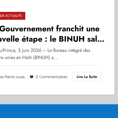
DE ACTUALITÉ
 Gouvernement franchit une
velle étape : le BINUH salue
promulgation du nouveau
au-Prince, 3 juin 2026 – Le Bureau intégré des
ret électoral
ns unies en Haïti (BINUH) a…
Lire La Suite
lie Pierre Louis
0 Commentaires