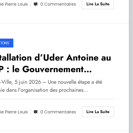
Lire La Suite
lie Pierre Louis
0 Commentaires
TIONS
tallation d’Uder Antoine au
P : le Gouvernement
élère la mise en œuvre du
-Ville, 5 juin 2026 – Une nouvelle étape a été
cessus électoral
hie dans l’organisation des prochaines…
Lire La Suite
lie Pierre Louis
0 Commentaires