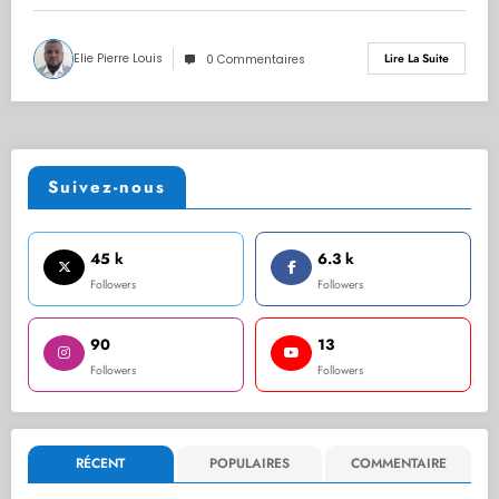
Elie Pierre Louis
Lire La Suite
0 Commentaires
Suivez-nous
45 k
6.3 k
Followers
Followers
90
13
Followers
Followers
RÉCENT
POPULAIRES
COMMENTAIRE