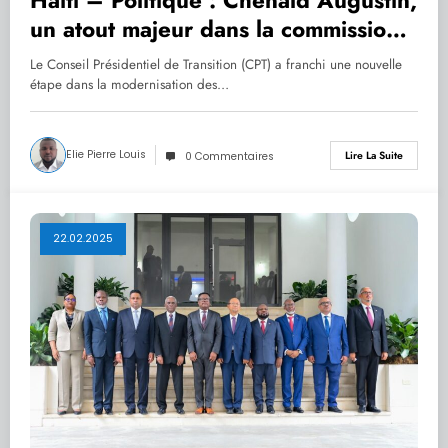
Haiti – Politique : Chenald Augustin,
un atout majeur dans la commission
de restructuration de la RTNH
Le Conseil Présidentiel de Transition (CPT) a franchi une nouvelle
étape dans la modernisation des…
Elie Pierre Louis
Lire La Suite
0 Commentaires
22.02.2025