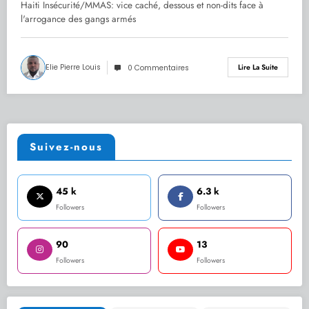
l’arrogance des gangs armés
Haiti Insécurité/MMAS: vice caché, dessous et non-dits face à
l'arrogance des gangs armés
Elie Pierre Louis
Lire La Suite
0 Commentaires
Suivez-nous
45 k
6.3 k
Followers
Followers
90
13
Followers
Followers