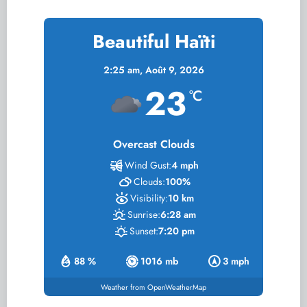
Beautiful Haïti
2:25 am,
Août 9, 2026
23
°C
Overcast Clouds
Wind Gust:
4 mph
Clouds:
100%
Visibility:
10 km
Sunrise:
6:28 am
Sunset:
7:20 pm
88 %
1016 mb
3 mph
Weather from OpenWeatherMap