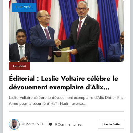
13.06.2025
ÉDITORIAL
Éditorial : Leslie Voltaire célèbre le
dévouement exemplaire d’Alix
Didier Fils-Aimé pour la sécurité
Leslie Voltaire célèbre le dévouement exemplaire d’Alix Didier Fils-
d’Haïti
Aimé pour la sécurité d’Haïti Haïti traverse…
Elie Pierre Louis
Lire La Suite
0 Commentaires