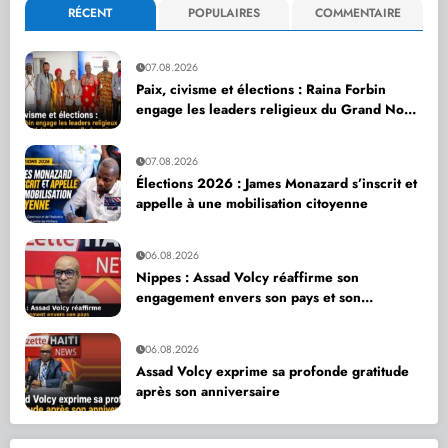
RÉCENT
POPULAIRES
COMMENTAIRE
07.08.2026
Paix, civisme et élections : Raina Forbin
engage les leaders religieux du Grand Nord
dans une nouvelle dynamique de dialogue
07.08.2026
Élections 2026 : James Monazard s’inscrit et
appelle à une mobilisation citoyenne
06.08.2026
Nippes : Assad Volcy réaffirme son
engagement envers son pays et son
département
06.08.2026
Assad Volcy exprime sa profonde gratitude
après son anniversaire