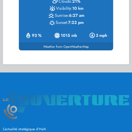
Clouds:
21%
Visibility:
10 km
Sunrise:
6:27 am
Sunset:
7:22 pm
93 %
1015 mb
3 mph
Weather from OpenWeatherMap
L’actualité stratégique d’Haïti