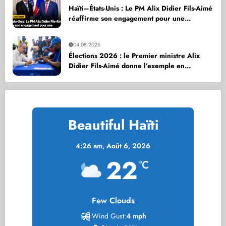
Haïti–États-Unis : Le PM Alix Didier Fils-Aimé
réaffirme son engagement pour une
coopération accrue en faveur de la sécurité
nationale
04.08.2026
Élections 2026 : le Premier ministre Alix
Didier Fils-Aimé donne l’exemple en
s’inscrivant sur le Registre électoral
Beautiful Haïti
4:26 am,
Août 6, 2026
22
°C
Few Clouds
Wind Gust:
4 mph