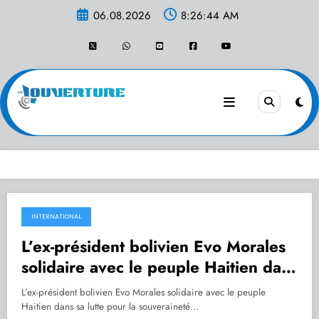
Aller
06.08.2026
8:26:44 AM
au
contenu
INTERNATIONAL
06.02.2021
L’ex-président bolivien Evo Morales
solidaire avec le peuple Haitien dans
sa lutte pour la souveraineté
L’ex-président bolivien Evo Morales solidaire avec le peuple
populaire
Haitien dans sa lutte pour la souveraineté…