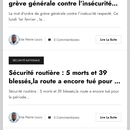
grève générale contre l’insécurité
respecté.
Le mot d'ordre de grève générale contre l'insécurité respecté. Ce
lundi 1er fevrier , la…
Elie Pierre Louis
Lire La Suite
0 Commentaires
SÉCURITÉ NATIONALE
01.02.2021
Sécurité routière : 5 morts et 39
blessés,la route a encore tué pour la
période allant du 25 au 31 janvier
Sécurité routière : 5 morts et 39 blessés,la route a encore tué pour
2021
la période…
Elie Pierre Louis
Lire La Suite
0 Commentaires