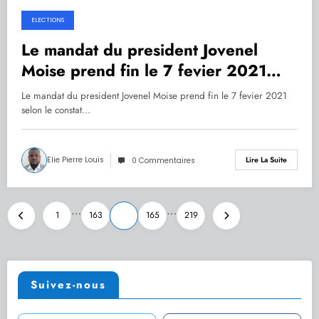
ELECTIONS
01.02.2021
Le mandat du president Jovenel
Moise prend fin le 7 fevier 2021
selon le constat de la Fédération des
Le mandat du president Jovenel Moise prend fin le 7 fevier 2021
Barreaux
selon le constat…
Elie Pierre Louis
Lire La Suite
0 Commentaires
Pagination
…
…
1
163
164
165
219
des
publications
Suivez-nous