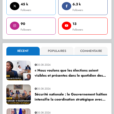
45 k
6.3 k
Followers
Followers
90
13
Followers
Followers
RÉCENT
POPULAIRES
COMMENTAIRE
05.08.2026
« Nous voulons que les élections soient
visibles et présentes dans le quotidien des
citoyens », affirme Dr Sandra Paulemon
05.08.2026
Sécurité nationale : le Gouvernement haïtien
intensifie la coordination stratégique avec
ses partenaires internationaux
05.08.2026