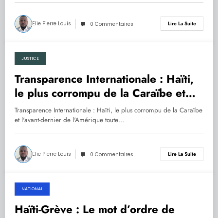
Elie Pierre Louis
Lire La Suite
0 Commentaires
JUSTICE
01.02.2021
Transparence Internationale : Haïti,
le plus corrompu de la Caraïbe et
l’avant-dernier de l’Amérique toute
Transparence Internationale : Haïti, le plus corrompu de la Caraïbe
entière
et l'avant-dernier de l'Amérique toute…
Elie Pierre Louis
Lire La Suite
0 Commentaires
NATIONAL
01.02.2021
Haïti-Grève : Le mot d’ordre de