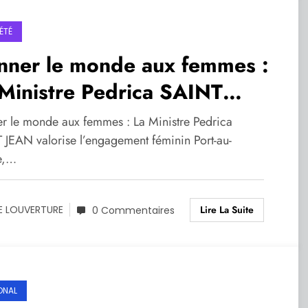
ÉTÉ
nner le monde aux femmes :
Ministre Pedrica SAINT
N valorise l’engagement
r le monde aux femmes : La Ministre Pedrica
inin
 JEAN valorise l’engagement féminin Port-au-
e,…
Lire La Suite
E LOUVERTURE
0 Commentaires
ONAL