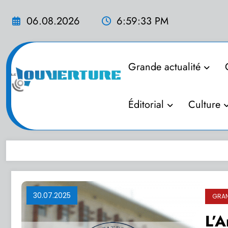
Aller
au
06.08.2026
6:59:34 PM
contenu
Grande actualité
Éditorial
Culture
30.07.2025
GRAN
L’A