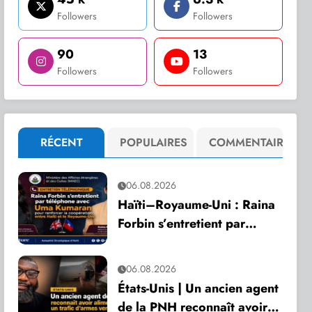
Followers
Followers
90
13
Followers
Followers
RÉCENT
POPULAIRES
COMMENTAIRE
06.08.2026
Haïti–Royaume-Uni : Raina
Forbin s’entretient par
téléphone avec Uma
Kumaran pour renforcer la
06.08.2026
coopération
États-Unis | Un ancien agent
de la PNH reconnaît avoir