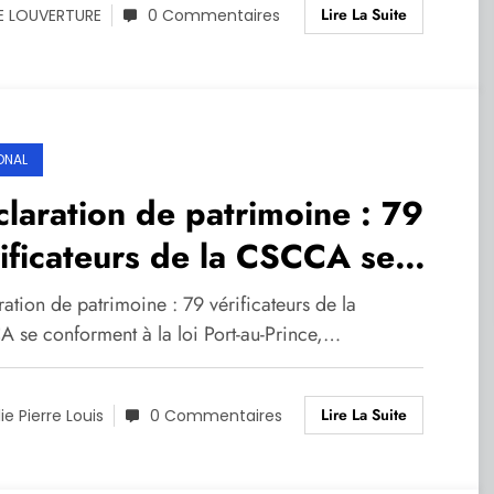
Lire La Suite
E LOUVERTURE
0 Commentaires
ONAL
laration de patrimoine : 79
ificateurs de la CSCCA se
forment à la loi
ation de patrimoine : 79 vérificateurs de la
 se conforment à la loi Port-au-Prince,…
Lire La Suite
lie Pierre Louis
0 Commentaires