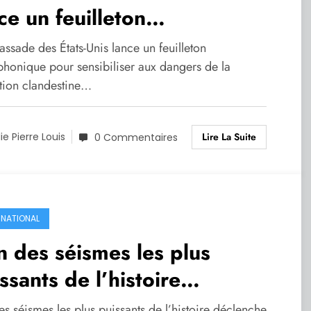
ce un feuilleton
iophonique pour sensibiliser
ssade des États-Unis lance un feuilleton
 dangers de la migration
phonique pour sensibiliser aux dangers de la
tion clandestine…
ndestine
Lire La Suite
lie Pierre Louis
0 Commentaires
RNATIONAL
n des séismes les plus
ssants de l’histoire
lenche un tsunami dans le
es séismes les plus puissants de l’histoire déclenche