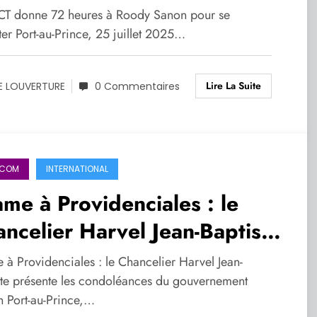
CT donne 72 heures à Roody Sanon pour se
ter Port-au-Prince, 25 juillet 2025…
Lire La Suite
E LOUVERTURE
0 Commentaires
ICOM
INTERNATIONAL
me à Providenciales : le
ncelier Harvel Jean-Baptiste
sente les condoléances du
 à Providenciales : le Chancelier Harvel Jean-
uvernement haïtien
ste présente les condoléances du gouvernement
n Port-au-Prince,…