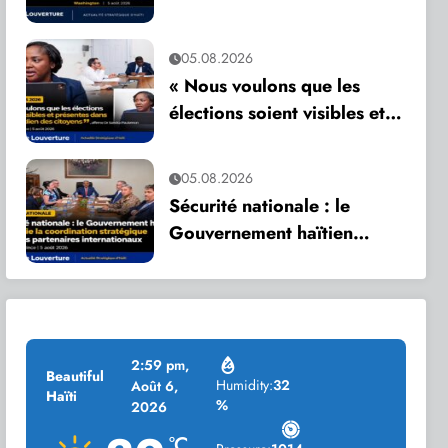
alimenté un trafic d’armes
vers Haïti
05.08.2026
« Nous voulons que les
élections soient visibles et
présentes dans le quotidien
des citoyens », affirme Dr
05.08.2026
Sandra Paulemon
Sécurité nationale : le
Gouvernement haïtien
intensifie la coordination
stratégique avec ses
partenaires internationaux
2:59 pm,
Beautiful
Humidity:
32
Août 6,
Haïti
%
2026
°C