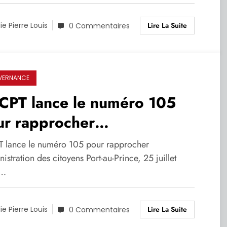
Lire La Suite
lie Pierre Louis
0 Commentaires
VERNANCE
CPT lance le numéro 105
ur rapprocher
dministration des citoyens
T lance le numéro 105 pour rapprocher
nistration des citoyens Port-au-Prince, 25 juillet
5…
Lire La Suite
lie Pierre Louis
0 Commentaires