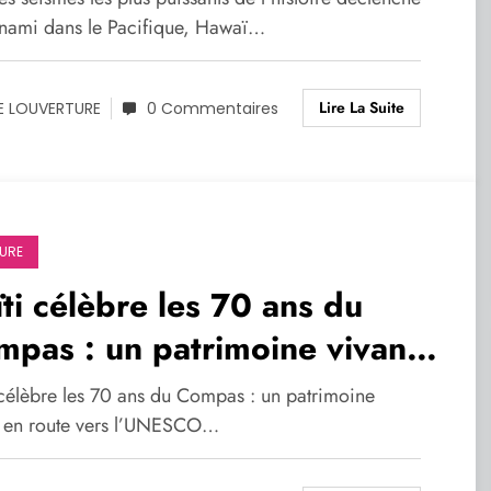
ifique, Hawaï en alerte
unami dans le Pacifique, Hawaï…
Lire La Suite
E LOUVERTURE
0 Commentaires
URE
ti célèbre les 70 ans du
pas : un patrimoine vivant
 route vers l’UNESCO
 célèbre les 70 ans du Compas : un patrimoine
t en route vers l’UNESCO…