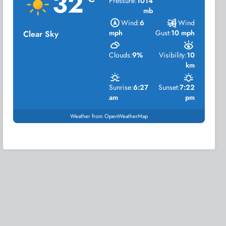
32
Pressure:
1014
mb
Wind:
6
Wind
mph
Gust:
10 mph
Clear Sky
Clouds:
9%
Visibility:
10
km
Sunrise:
6:27
Sunset:
7:22
am
pm
Weather from OpenWeatherMap