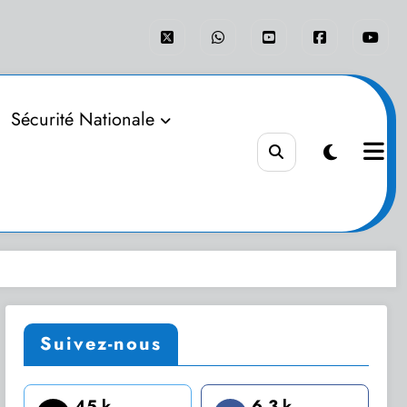
Sécurité Nationale
Suivez-nous
45 k
6.3 k