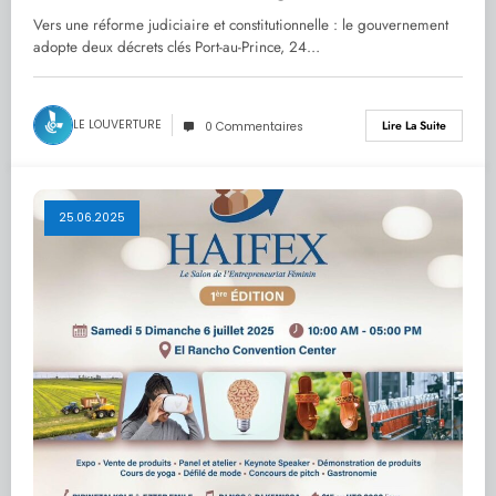
adopte deux décrets clés
Vers une réforme judiciaire et constitutionnelle : le gouvernement
adopte deux décrets clés Port-au-Prince, 24…
LE LOUVERTURE
Lire La Suite
0 Commentaires
25.06.2025