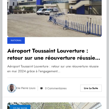
NATIONAL
Aéroport Toussaint Louverture :
retour sur une réouverture réussie
en mai 2024 grâce à l’engagement
Aéroport Toussaint Louverture : retour sur une réouverture réussie
des policiers sous la direction de
en mai 2024 grâce à l’engagement…
Frantz Elbé et au soutien des
autorités étatiques
Elie Pierre Louis
Lire La Suite
0 Commentaires
27.06.2025