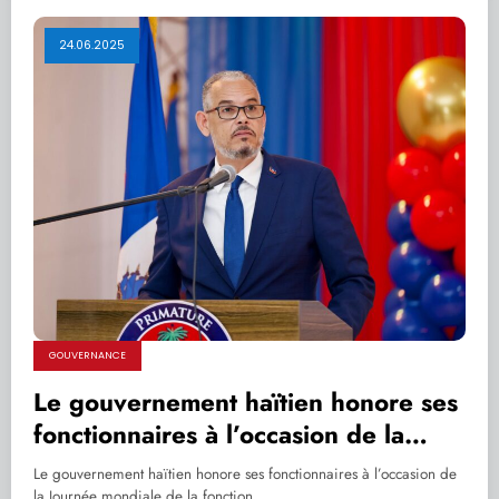
24.06.2025
GOUVERNANCE
Le gouvernement haïtien honore ses
fonctionnaires à l’occasion de la
Journée mondiale de la fonction
Le gouvernement haïtien honore ses fonctionnaires à l’occasion de
publique
la Journée mondiale de la fonction…