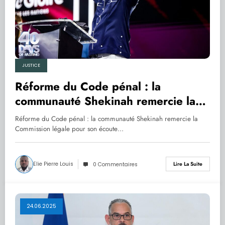
JUSTICE
Réforme du Code pénal : la
communauté Shekinah remercie la
Commission légale pour son écoute
Réforme du Code pénal : la communauté Shekinah remercie la
Commission légale pour son écoute…
Elie Pierre Louis
Lire La Suite
0 Commentaires
24.06.2025