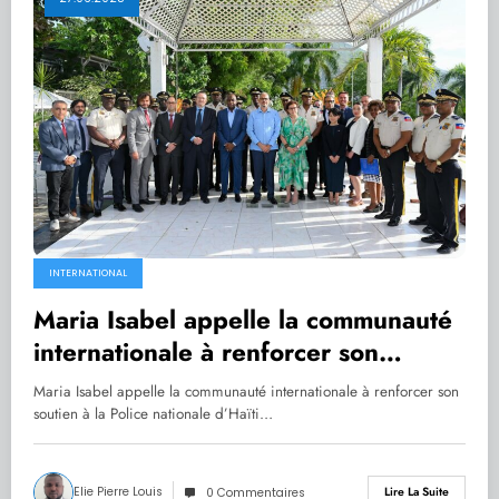
INTERNATIONAL
Maria Isabel appelle la communauté
internationale à renforcer son
soutien à la Police nationale d’Haïti
Maria Isabel appelle la communauté internationale à renforcer son
soutien à la Police nationale d’Haïti…
Elie Pierre Louis
Lire La Suite
0 Commentaires