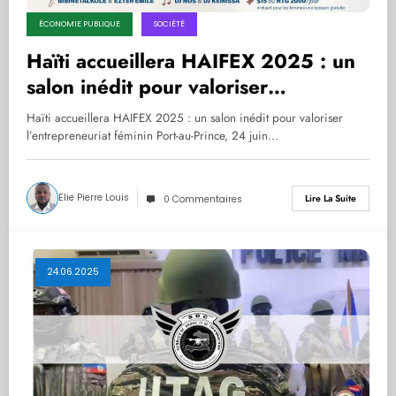
ÉCONOMIE PUBLIQUE
SOCIÉTÉ
Haïti accueillera HAIFEX 2025 : un
salon inédit pour valoriser
l’entrepreneuriat féminin
Haïti accueillera HAIFEX 2025 : un salon inédit pour valoriser
l’entrepreneuriat féminin Port-au-Prince, 24 juin…
Elie Pierre Louis
Lire La Suite
0 Commentaires
24.06.2025