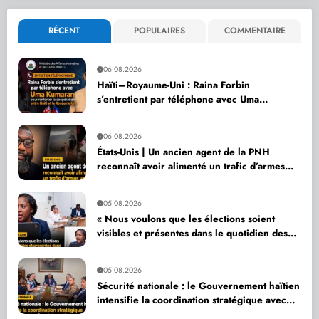
RÉCENT
POPULAIRES
COMMENTAIRE
06.08.2026
Haïti–Royaume-Uni : Raina Forbin
s’entretient par téléphone avec Uma
Kumaran pour renforcer la coopération
06.08.2026
États-Unis | Un ancien agent de la PNH
reconnaît avoir alimenté un trafic d’armes
vers Haïti
05.08.2026
« Nous voulons que les élections soient
visibles et présentes dans le quotidien des
citoyens », affirme Dr Sandra Paulemon
05.08.2026
Sécurité nationale : le Gouvernement haïtien
intensifie la coordination stratégique avec
ses partenaires internationaux