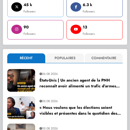
45 k
6.3 k
Followers
Followers
90
13
Followers
Followers
RÉCENT
POPULAIRES
COMMENTAIRE
06.08.2026
États-Unis | Un ancien agent de la PNH
reconnaît avoir alimenté un trafic d’armes
vers Haïti
05.08.2026
« Nous voulons que les élections soient
visibles et présentes dans le quotidien des
citoyens », affirme Dr Sandra Paulemon
05.08.2026