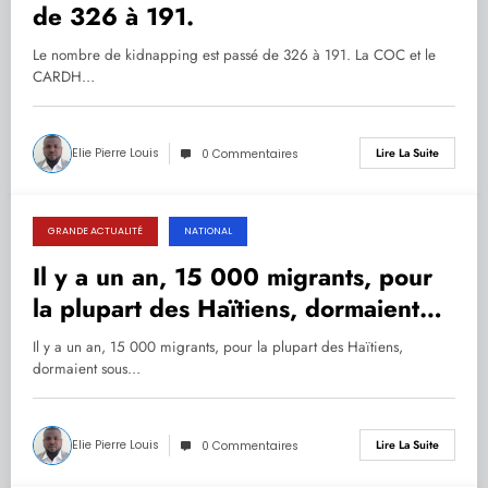
de 326 à 191.
Le nombre de kidnapping est passé de 326 à 191. La COC et le
CARDH…
Elie Pierre Louis
Lire La Suite
0 Commentaires
GRANDE ACTUALITÉ
NATIONAL
29.09.2022
Il y a un an, 15 000 migrants, pour
la plupart des Haïtiens, dormaient
sous le pont de Texas.
Il y a un an, 15 000 migrants, pour la plupart des Haïtiens,
dormaient sous…
Elie Pierre Louis
Lire La Suite
0 Commentaires