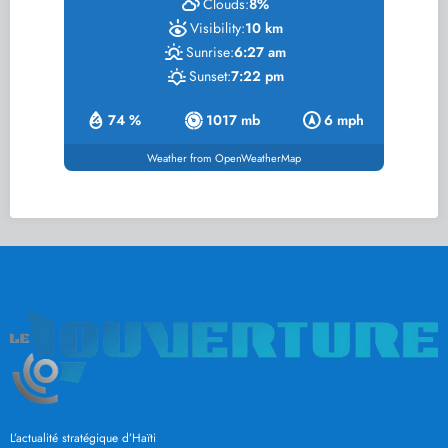
Clouds:
8%
Visibility:
10 km
Sunrise:
6:27 am
Sunset:
7:22 pm
74 %
1017 mb
6 mph
Weather from OpenWeatherMap
L’actualité stratégique d’Haïti