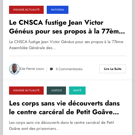
GRANDE ACTUALITÉ
NATIONAL
28.09.2022
Le CNSCA fustige Jean Victor
Généus pour ses propos à la 77ème
Assemblée Générale des Nations
Le CNSCA fustige Jean Victor Généus pour ses propos à la 77ème
Unies.
Assemblée Générale des…
Elie Pierre Louis
Lire La Suite
0 Commentaires
GRANDE ACTUALITÉ
JUSTICE
SANTÉ
28.09.2022
Les corps sans vie découverts dans
le centre carcéral de Petit Goâve
sont des prisonniers qui meurent de
Les corps sans vie découverts dans le centre carcéral de Petit
faim.
Goâve sont des prisonniers…