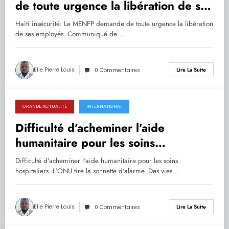
de toute urgence la libération de ses
employés
Haïti insécurité: Le MENFP demande de toute urgence la libération
de ses employés. Communiqué de…
Elie Pierre Louis
Lire La Suite
0 Commentaires
GRANDE ACTUALITÉ
INTERNATIONAL
26.09.2022
Difficulté d’acheminer l’aide
humanitaire pour les soins
hospitaliers. L’ONU tire la sonnette
Difficulté d'acheminer l'aide humanitaire pour les soins
d’alarme.
hospitaliers. L'ONU tire la sonnette d'alarme. Des vies…
Elie Pierre Louis
Lire La Suite
0 Commentaires