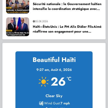
Sécurité nationale : le Gouvernement haïtien
intensifie la coordination stratégique avec
ses partenaires internationaux
05.08.2026
Haïti–États-Unis : Le PM Alix Didier Fils-Aimé
réaffirme son engagement pour une
coopération accrue en faveur de la sécurité
nationale
Beautiful Haïti
9:27 am,
Août 6, 2026
26
°C
Clear Sky
Wind Gust:
7 mph