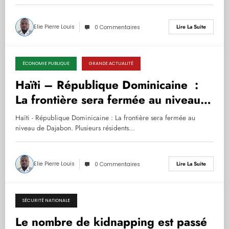
Elie Pierre Louis
Lire La Suite
0 Commentaires
ÉCONOMIE PUBLIQUE
GRANDE ACTUALITÉ
30.09.2022
Haïti – République Dominicaine :
La frontière sera fermée au niveau
de Dajabon.
Haïti - République Dominicaine : La frontière sera fermée au
niveau de Dajabon. Plusieurs résidents…
Elie Pierre Louis
Lire La Suite
0 Commentaires
SÉCURITÉ NATIONALE
30.09.2022
Le nombre de kidnapping est passé