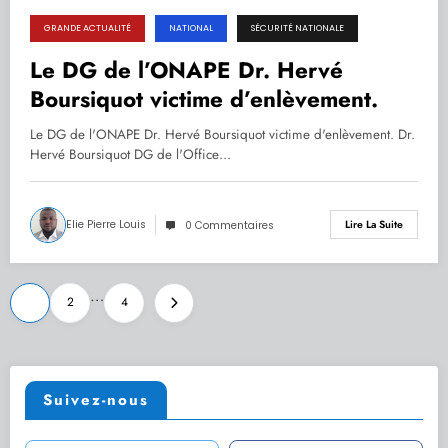
GRANDE ACTUALITÉ
NATIONAL
SÉCURITÉ NATIONALE
26.09.2022
Le DG de l’ONAPE Dr. Hervé
Boursiquot victime d’enlèvement.
Le DG de l'ONAPE Dr. Hervé Boursiquot victime d'enlèvement. Dr.
Hervé Boursiquot DG de l'Office…
Elie Pierre Louis
Lire La Suite
0 Commentaires
Pagination
…
1
2
4
des
publications
Suivez-nous