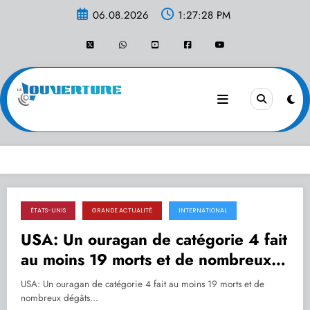
Aller
06.08.2026
1:27:29 PM
au
contenu
ÉTATS-UNIS
GRANDE ACTUALITÉ
INTERNATIONAL
30.09.2022
USA: Un ouragan de catégorie 4 fait
au moins 19 morts et de nombreux
dégâts en Floride.
USA: Un ouragan de catégorie 4 fait au moins 19 morts et de
nombreux dégâts…