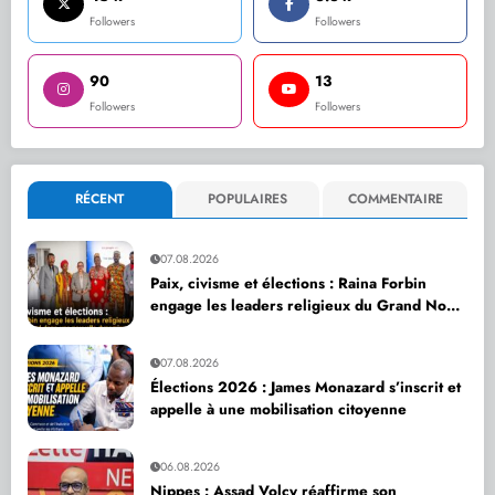
Followers
Followers
90
13
Followers
Followers
RÉCENT
POPULAIRES
COMMENTAIRE
07.08.2026
Paix, civisme et élections : Raina Forbin
engage les leaders religieux du Grand Nord
dans une nouvelle dynamique de dialogue
07.08.2026
Élections 2026 : James Monazard s’inscrit et
appelle à une mobilisation citoyenne
06.08.2026
Nippes : Assad Volcy réaffirme son