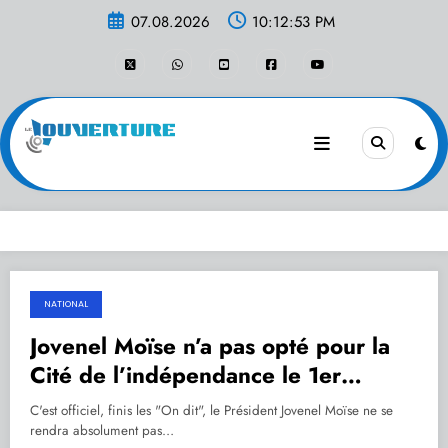
Aller
07.08.2026
10:12:54 PM
au
contenu
NATIONAL
31.12.2019
Jovenel Moïse n’a pas opté pour la
Cité de l’indépendance le 1er
janvier 2020
C'est officiel, finis les "On dit", le Président Jovenel Moïse ne se
rendra absolument pas…