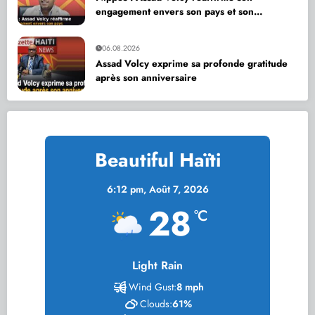
engagement envers son pays et son
département
06.08.2026
Assad Volcy exprime sa profonde gratitude
après son anniversaire
Beautiful Haïti
6:12 pm,
Août 7, 2026
28
°C
Light Rain
Wind Gust:
8 mph
Clouds:
61%