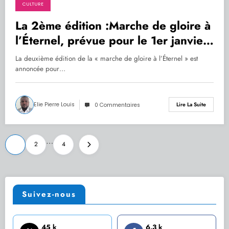
CULTURE
19.12.2019
La 2ème édition :Marche de gloire à
l’Éternel, prévue pour le 1er janvier
2020
La deuxième édition de la « marche de gloire à l’Éternel » est
annoncée pour…
Elie Pierre Louis
Lire La Suite
0 Commentaires
Pagination
…
1
2
4
des
publications
Suivez-nous
45 k
6.3 k