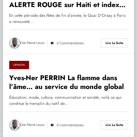
ALERTE ROUGE sur Haiti et indexe
les zones ROUGES
En cette période des fêtes de fin d'année, le Quai D'Orsay à Paris
a renouvelé…
Elie Pierre Louis
Lire La Suite
0 Commentaires
OPINION
25.12.2019
Yves-Ner PERRIN La flamme dans
l’âme… au service du monde global
Éducation, mode, culture, communication et société, voilà ce qui
constitue le tremplin du natif de…
Elie Pierre Louis
Lire La Suite
0 Commentaires