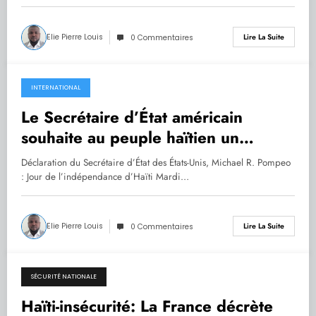
Elie Pierre Louis
Lire La Suite
0 Commentaires
INTERNATIONAL
31.12.2019
Le Secrétaire d’État américain
souhaite au peuple haïtien un
heureux 216ème de l’Indépendance
Déclaration du Secrétaire d’État des États-Unis, Michael R. Pompeo
et prône le dialogue inclusif
: Jour de l’indépendance d’Haïti Mardi…
Elie Pierre Louis
Lire La Suite
0 Commentaires
SÉCURITÉ NATIONALE
29.12.2019
Haïti-insécurité: La France décrète